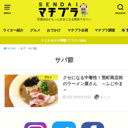
MENU
SEARCH
宮城仙台がもっと好きになる散策マガジン
ライター紹介
グルメ
おでかけ
マチプラ企画
マチプラ調査
地
じわるネタ満載 ウラロジ仙台
HOME
タグ : サバ節
サバ節
クセになる中毒性！荒町商店街
グルメ
のラーメン屋さん ～ふじやま
～
2017年9月15日
キッド