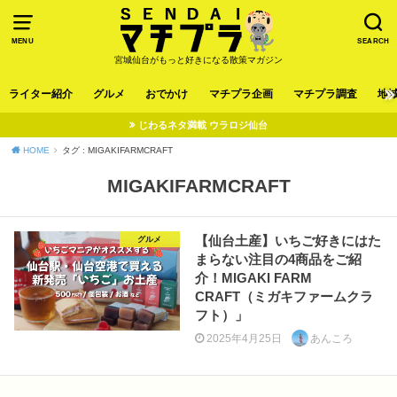
MENU
SEARCH
宮城仙台がもっと好きになる散策マガジン
ライター紹介
グルメ
おでかけ
マチプラ企画
マチプラ調査
地
じわるネタ満載 ウラロジ仙台
HOME
タグ : MIGAKIFARMCRAFT
MIGAKIFARMCRAFT
【仙台土産】いちご好きにはた
グルメ
まらない注目の4商品をご紹
介！MIGAKI FARM
CRAFT（ミガキファームクラ
フト）」
2025年4月25日
あんころ