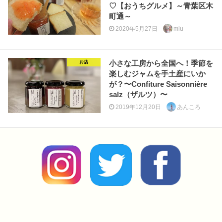
♡【おうちグルメ】～青葉区木
町通～
2020年5月27日
miu
小さな工房から全国へ！季節を
お店
楽しむジャムを手土産にいか
が？〜Confiture Saisonnière
salz（ザルツ）〜
2019年12月20日
あんころ