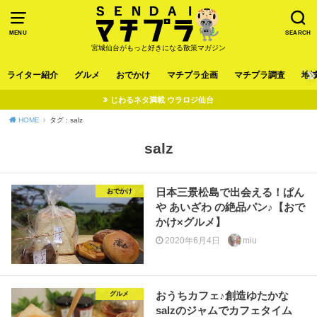
MENU
SEARCH
宮城仙台がもっと好きになる散策マガジン
ライター紹介
グルメ
おでかけ
マチプラ企画
マチプラ調査
地
じわるネタ満載 ウラロジ仙台
HOME
タグ : salz
salz
日本三景松島で出会える！ぱん
おでかけ
や あいざわ の絶品パン♪【おで
かけ×グルメ】
2020年6月4日
miu
おうちカフェ♪創造ゆたかな
グルメ
salzのジャムでカフェタイム