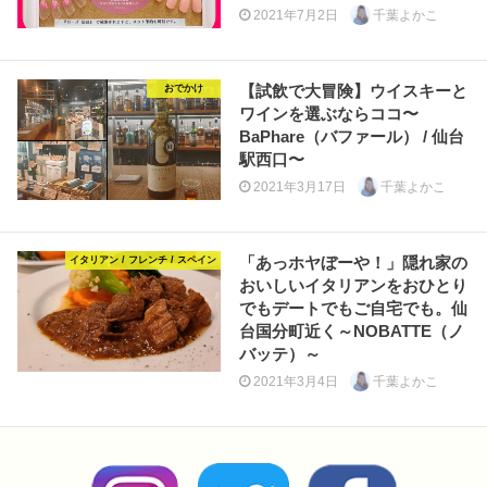
2021年7月2日
千葉よかこ
【試飲で大冒険】ウイスキーと
おでかけ
ワインを選ぶならココ〜
BaPhare（バファール） / 仙台
駅西口〜
2021年3月17日
千葉よかこ
「あっホヤぼーや！」隠れ家の
イタリアン / フレンチ / スペイン
おいしいイタリアンをおひとり
でもデートでもご自宅でも。仙
台国分町近く～NOBATTE（ノ
バッテ）～
2021年3月4日
千葉よかこ