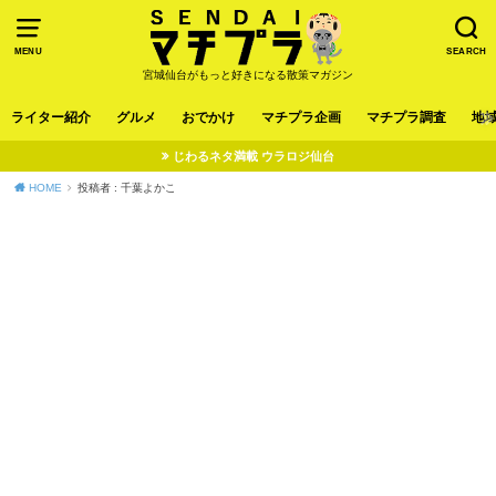
MENU
SEARCH
宮城仙台がもっと好きになる散策マガジン
ライター紹介
グルメ
おでかけ
マチプラ企画
マチプラ調査
地
じわるネタ満載 ウラロジ仙台
HOME
投稿者 : 千葉よかこ