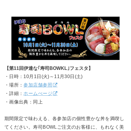
【第11回伊達な｢寿司BOWKL｣フェスタ】
・日時：10月1日(火)～11月30日(土)
・場所：
参加店舗参照
・詳細：
ホームぺージ
・画像出典：同上
期間限定で味わえる、各参加店の個性豊かな丼を満喫し
てください。寿司BOWLご注文のお客様に、もれなく美