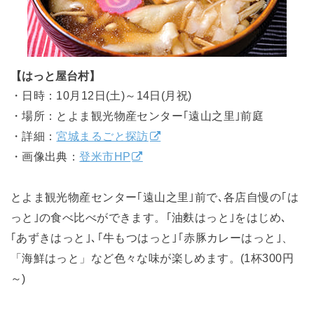
【はっと屋台村】
・日時：10月12日(土)～14日(月祝)
・場所：とよま観光物産センター｢遠山之里｣前庭
・詳細：
宮城まるごと探訪
・画像出典：
登米市HP
とよま観光物産センター｢遠山之里｣前で､各店自慢の｢は
っと｣の食べ比べができます。｢油麩はっと｣をはじめ､
｢あずきはっと｣､｢牛もつはっと｣｢赤豚カレーはっと｣、
「海鮮はっと」など色々な味が楽しめます。(1杯300円
～)