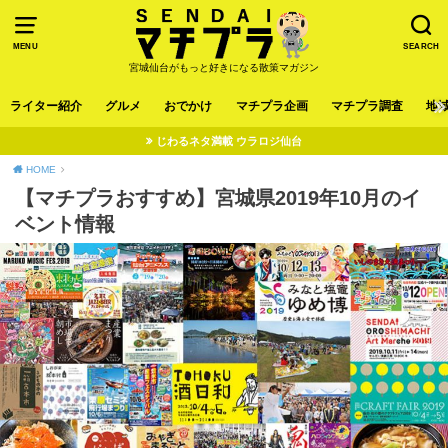
MENU
SEARCH
宮城仙台がもっと好きになる散策マガジン
ライター紹介
グルメ
おでかけ
マチプラ企画
マチプラ調査
地
じわるネタ満載 ウラロジ仙台
HOME
【マチプラおすすめ】宮城県2019年10月のイ
ベント情報