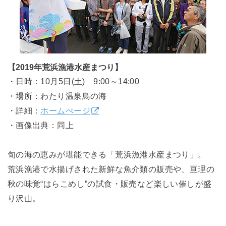
【2019年荒浜漁港水産まつり】
・日時：10月5日(土) 9:00～14:00
・場所：わたり温泉鳥の海
・詳細：
ホームぺージ
・画像出典：同上
旬の海の恵みが堪能できる「荒浜漁港水産まつり」。
荒浜漁港で水揚げされた新鮮な魚介類の販売や、亘理の
秋の味覚“はらこめし”の試食・販売など楽しい催しが盛
り沢山。