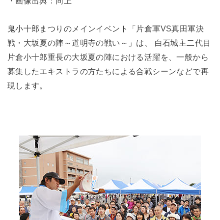
・画像出典：同上
鬼小十郎まつりのメインイベント「片倉軍VS真田軍決
戦・大坂夏の陣～道明寺の戦い～」は、 白石城主二代目
片倉小十郎重長の大坂夏の陣における活躍を、一般から
募集したエキストラの方たちによる合戦シーンなどで再
現します。