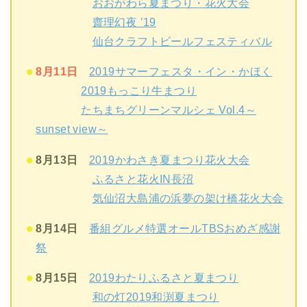
おおがわら夏まつり・花火大会
齋理幻夜 ’19
仙台クラフトビールフェスティバル
8月11日
2019サマーフェスタ・イン・かほく
2019もっこり牛まつり
たちまちグリーンマルシェ Vol.4～
sunset view～
8月13日
2019かわさき夏まつり花火大会
ふるさと花火IN長沼
気仙沼大島浦の浜夢の架け橋花火大会
8月14日
番組グルメ特選オールTBSおめざ感謝
祭
8月15日
2019わたりふるさと夏まつり
和の灯2019和渕夏まつり