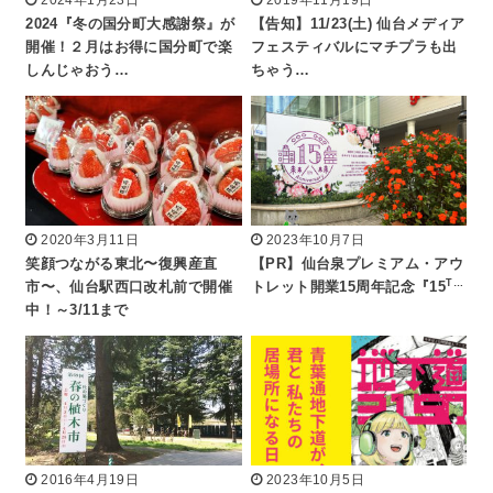
2024『冬の国分町大感謝祭』が
【告知】11/23(土) 仙台メディア
開催！２月はお得に国分町で楽
フェスティバルにマチプラも出
しんじゃおう…
ちゃう…
2020年3月11日
2023年10月7日
笑顔つながる東北〜復興産直
【PR】仙台泉プレミアム・アウ
T…
市〜、仙台駅西口改札前で開催
トレット開業15周年記念『15
中！～3/11まで
2016年4月19日
2023年10月5日