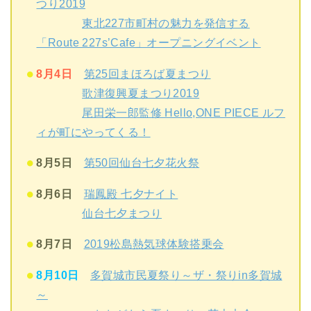
つり2019
東北227市町村の魅力を発信する
「Route 227s’Cafe」オープニングイベント
8月4日
第25回まほろば夏まつり
歌津復興夏まつり2019
尾田栄一郎監修 Hello,ONE PIECE ルフ
ィが町にやってくる！
8月5日
第50回仙台七夕花火祭
8月6日
瑞鳳殿 七夕ナイト
仙台七夕まつり
8月7日
2019松島熱気球体験搭乗会
8月10日
多賀城市民夏祭り～ザ・祭りin多賀城
～