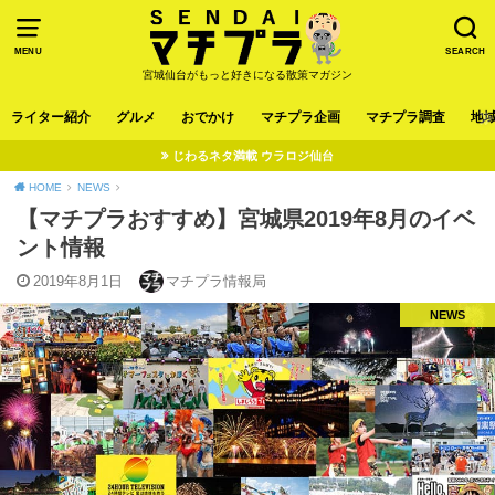
MENU
SEARCH
宮城仙台がもっと好きになる散策マガジン
ライター紹介
グルメ
おでかけ
マチプラ企画
マチプラ調査
地
じわるネタ満載 ウラロジ仙台
HOME
NEWS
【マチプラおすすめ】宮城県2019年8月のイベ
ント情報
2019年8月1日
マチプラ情報局
NEWS