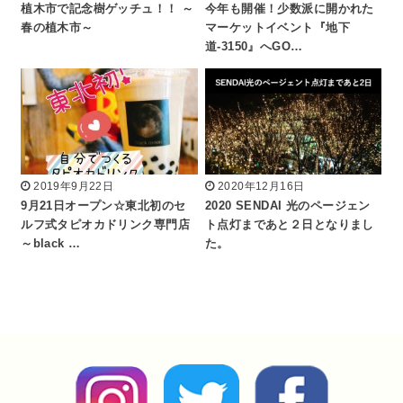
植木市で記念樹ゲッチュ！！ ～
今年も開催！少数派に開かれた
春の植木市～
マーケットイベント『地下
道-3150』へGO…
2019年9月22日
2020年12月16日
9月21日オープン☆東北初のセ
2020 SENDAI 光のページェン
ルフ式タピオカドリンク専門店
ト点灯まであと２日となりまし
～black …
た。