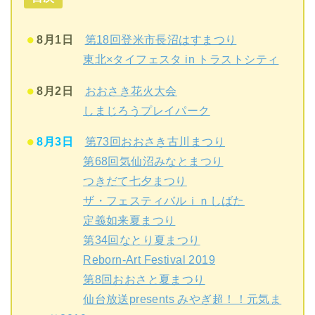
8月1日
第18回登米市長沼はすまつり
東北×タイフェスタ in トラストシティ
8月2日
おおさき花火大会
しまじろうプレイパーク
8月3日
第73回おおさき古川まつり
第68回気仙沼みなとまつり
つきだて七夕まつり
ザ・フェスティバルｉｎしばた
定義如来夏まつり
第34回なとり夏まつり
Reborn-Art Festival 2019
第8回おおさと夏まつり
仙台放送presents みやぎ超！！元気ま