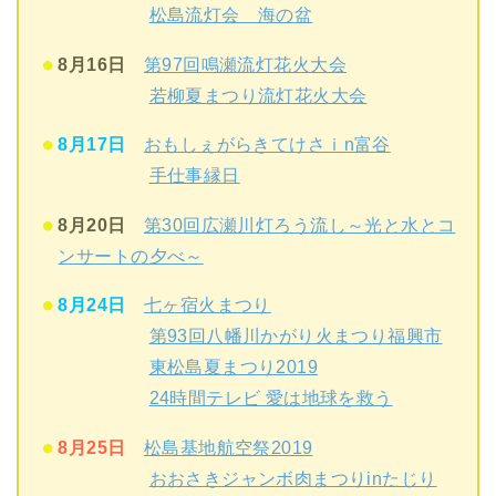
松島流灯会 海の盆
8月16日
第97回鳴瀬流灯花火大会
若柳夏まつり流灯花火大会
8月17日
おもしぇがらきてけさｉn富谷
手仕事縁日
8月20日
第30回広瀬川灯ろう流し～光と水とコ
ンサートの夕べ～
8月24日
七ヶ宿火まつり
第93回八幡川かがり火まつり福興市
東松島夏まつり2019
24時間テレビ 愛は地球を救う
8月25日
松島基地航空祭2019
おおさきジャンボ肉まつりinたじり