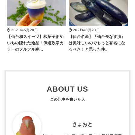
2021年5月28日
2021年8月23日
【仙台和スイーツ】和菓子まめ
【仙台名産】『仙台長なす漬』
いちの隠れた逸品！伊達政宗カ
は美味しいのでもっと有名にな
ラーのフルフル寒…
るべき！と思った件。
ABOUT US
きょおと