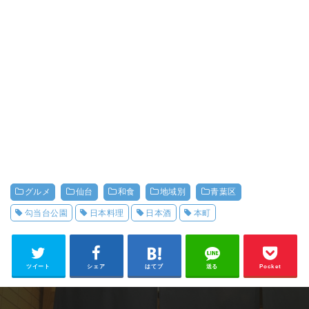
グルメ
仙台
和食
地域別
青葉区
勾当台公園
日本料理
日本酒
本町
ツイート
シェア
はてブ
送る
Pocket