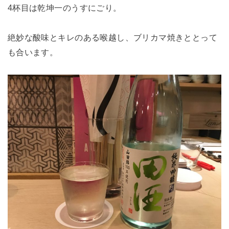
4杯目は乾坤一のうすにごり。
絶妙な酸味とキレのある喉越し、ブリカマ焼きととって
も合います。