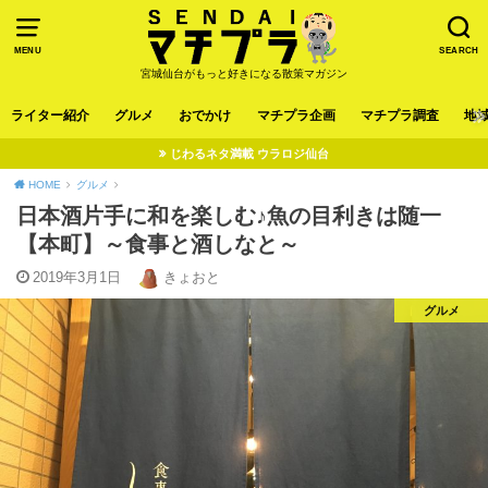
MENU
SEARCH
宮城仙台がもっと好きになる散策マガジン
ライター紹介
グルメ
おでかけ
マチプラ企画
マチプラ調査
地
じわるネタ満載 ウラロジ仙台
HOME
グルメ
日本酒片手に和を楽しむ♪魚の目利きは随一
【本町】～食事と酒しなと～
2019年3月1日
きょおと
グルメ