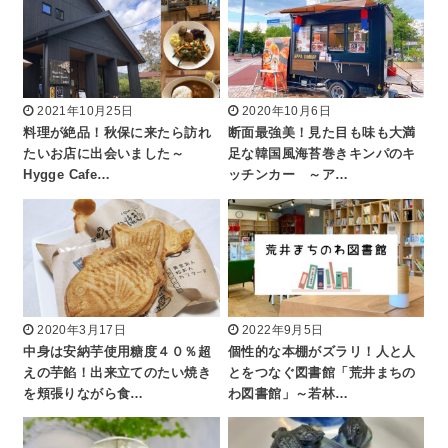
2021年10月25日
2020年10月6日
料理が絶品！秋保に来たら訪れ
断面最強美！見た目も味も大満
たいお店に出会いました～
足な韓国風海苔巻きキンパのキ
Hygge Cafe…
ッチンカー ～ア…
2020年3月17日
2022年9月5日
中身は安納芋使用糖度４０％超
個性的な本棚がズラリ！人と人
えの芋餡！出来立てのたい焼き
とをつなぐ図書館「荒井まちの
を頬張りながら食…
わ図書館」～若林…