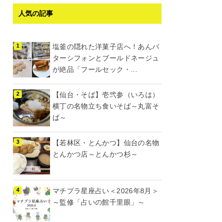
人気の記事
塩釜の隠れた洋菓子店へ！あんバ
ターシフォンとブールドネージュ
が絶品「フールセック・...
【仙台・そば】壱弐参（いろは）
横丁の名物立ち食いそば～丸富そ
ば～
【若林区・とんかつ】仙台の名物
とんかつ店～とんかつ杉～
マチプラ星座占い＜2026年8月＞
～監修「占いの館千里眼」～