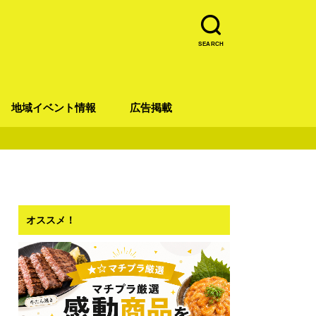
SEARCH
地域イベント情報
広告掲載
青葉区
宮城野区
太白区
若林区
泉区
オススメ！