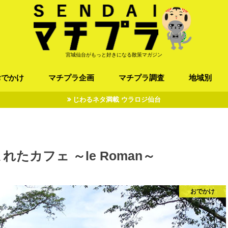
宮城仙台がもっと好きになる散策マガジン
おでかけ
マチプラ企画
マチプラ調査
地域別
じわるネタ満載 ウラロジ仙台
ば/うどん
フレンチ / スペイン
お店
施設
公園
お寺/神社/史跡
スポーツ
エンターティメント
オトアルキ
マチプラ企業訪問
ファッション
ブラミヤギ
マチプラ漫画
マチプラ小説
歴史
仙台
県北
県南
三陸
たカフェ ～le Roman～
おでかけ