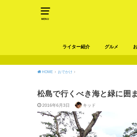
MENU
ライター紹介
グルメ
パン
ラーメン / そ
カレー
カフェ
スイーツ
和食
イタリアン / 
中華 / 韓国料理
エスニック料理
肉料理
魚料理
HOME
おでかけ
松島で行くべき海と緑に囲まれ
2016年6月3日
キッド