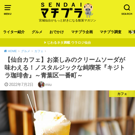
MENU
SEARCH
宮城仙台がもっと好きになる散策マガジン
ライター紹介
グルメ
おでかけ
マチプラ企画
マチプラ調査
地
じわるネタ満載 ウラロジ仙台
HOME
グルメ
カフェ
【仙台カフェ】お楽しみのクリームソーダが
味わえる！ノスタルジックな純喫茶『キジト
ラ珈琲舎』～青葉区一番町～
2022年7月2日
miu
カフェ