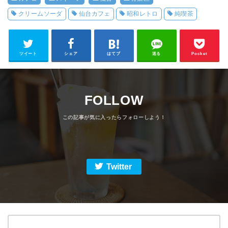
クリームソーダ
仙台カフェ
昭和レトロ
純喫茶
ツイート
シェア
はてブ
送る
Pocket
FOLLOW
Twitter