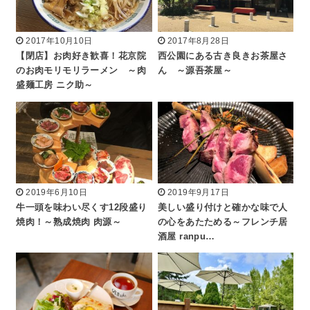
2017年10月10日
2017年8月28日
【閉店】お肉好き歓喜！花京院
西公園にある古き良きお茶屋さ
のお肉モリモリラーメン ～肉
ん ～源吾茶屋～
盛麺工房 ニク助～
2019年6月10日
2019年9月17日
牛一頭を味わい尽くす12段盛り
美しい盛り付けと確かな味で人
焼肉！～熟成焼肉 肉源～
の心をあたためる～フレンチ居
酒屋 ranpu…