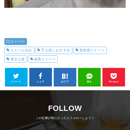
スイーツ
エスパル仙台
手土産におすすめ
新食感スイーツ
東北土産
福島スイーツ
ツイート
シェア
はてブ
送る
Pocket
FOLLOW