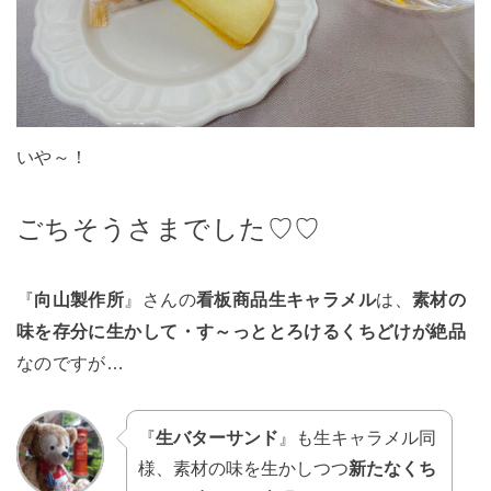
いや～！
ごちそうさまでした♡♡
『
向山製作所
』さんの
看板商品生キャラメル
は、
素材の
味を存分に生かして・す～っととろけるくちどけが絶品
なのですが…
『
生バターサンド
』も生キャラメル同
様、素材の味を生かしつつ
新たなくち