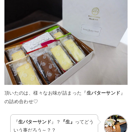
頂いたのは、様々なお味が詰まった『
生バターサンド
』
の詰め合わせ♡
『
生バターサンド
』？
『生』
ってどう
いう事だろう～？？