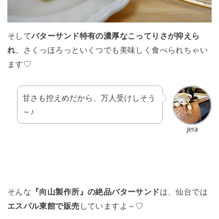
そして
バターサンド特有の濃厚なこってりさが抑えら
れ
、さくっほろっといくつでも美味しく食べられちゃい
ます♡
甘さも控えめだから、万人受けしそう
～♪
そんな
『向山製作所』の絶品バターサンド
は、仙台では
エスパル東館で販売
していますよ～♡