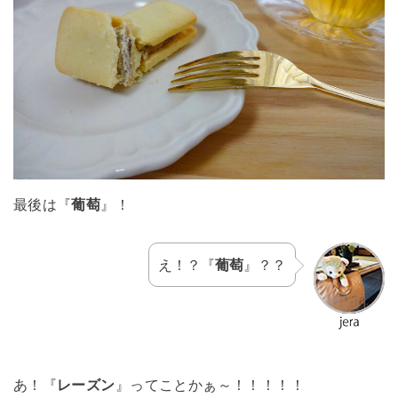
最後は『
葡萄
』！
え！？『
葡萄
』？？
あ！『
レーズン
』ってことかぁ～！！！！！