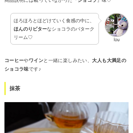
商品説明には載っていなかった『
ショコラ
』味♡
ほろほろとほどけていく食感の中に、
ほんのりビター
なショコラのバターク
リーム♡
コーヒー
や
ワイン
と一緒に楽しみたい、
大人も大満足の
ショコラ味
です♪
抹茶