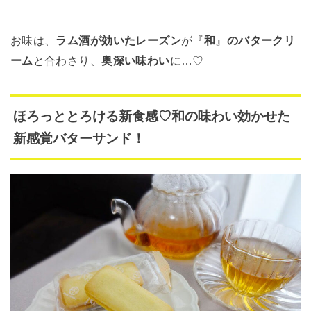
お味は、
ラム酒が効いたレーズン
が『
和
』
のバタークリ
ーム
と合わさり、
奥深い味わい
に…♡
ほろっととろける新食感♡和の味わい効かせた
新感覚バターサンド！