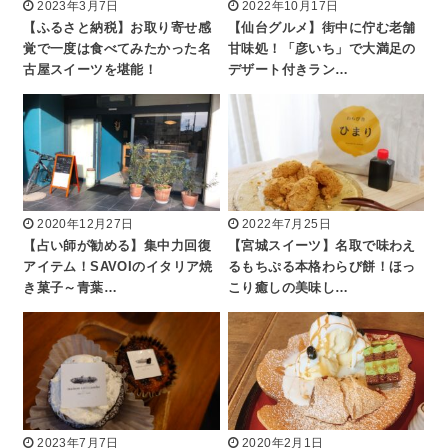
2023年3月7日
2022年10月17日
【ふるさと納税】お取り寄せ感
【仙台グルメ】街中に佇む老舗
覚で一度は食べてみたかった名
甘味処！「彦いち」で大満足の
古屋スイーツを堪能！
デザート付きラン…
2020年12月27日
2022年7月25日
【占い師が勧める】集中力回復
【宮城スイーツ】名取で味わえ
アイテム！SAVOIのイタリア焼
るもちぷる本格わらび餅！ほっ
き菓子～青葉…
こり癒しの美味し…
2023年7月7日
2020年2月1日