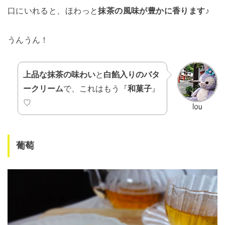
口にいれると、ほわっと
抹茶の風味が豊かに香ります
♪
うんうん！
上品な抹茶の味わい
と
白餡入りのバタ
ークリーム
で、これはもう『
和菓子
』
♡
葡萄