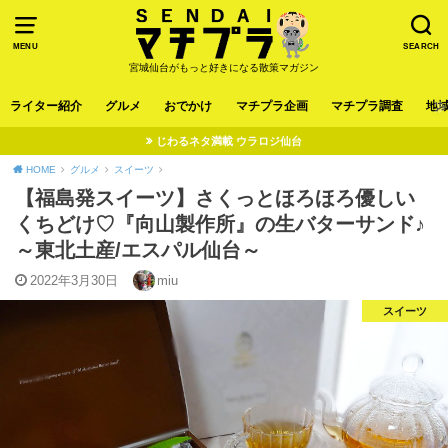
MENU
SEARCH
宮城仙台がもっと好きになる散策マガジン
ライター紹介
グルメ
おでかけ
マチプラ企画
マチプラ調査
地
じわるネタ満載 ウラロジ仙台
HOME
グルメ
スイーツ
【福島発スイーツ】さくっとほろほろ優しい
くちどけ♡『向山製作所』の生バターサンド♪
～東北土産/エスパル仙台～
2022年3月30日
miu
スイーツ