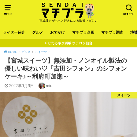
MENU
SEARCH
宮城仙台がもっと好きになる散策マガジン
ライター紹介
グルメ
おでかけ
マチプラ企画
マチプラ調査
地
じわるネタ満載 ウラロジ仙台
HOME
グルメ
スイーツ
【宮城スイーツ】無添加・ノンオイル製法の
優しい味わい♡『吉田シフォン』のシフォン
ケーキ♪～利府町加瀬～
2022年9月9日
miu
スイーツ