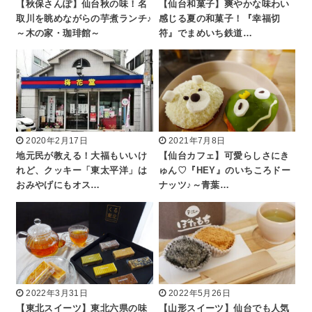
【秋保さんぽ】仙台秋の味！名
【仙台和菓子】爽やかな味わい
取川を眺めながらの芋煮ランチ♪
感じる夏の和菓子！『幸福切
～木の家・珈琲館～
符』でまめいち鉄道…
2020年2月17日
2021年7月8日
地元民が教える！大福もいいけ
【仙台カフェ】可愛らしさにき
れど、クッキー「東太平洋」は
ゅん♡『HEY』のいちころドー
おみやげにもオス…
ナッツ♪～青葉…
2022年3月31日
2022年5月26日
【東北スイーツ】東北六県の味
【山形スイーツ】仙台でも人気