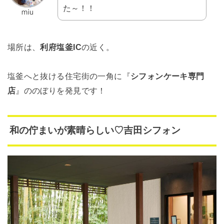
た～！！
場所は、
利府塩釜IC
の近く。
塩釜へと抜ける住宅街の一角に『
シフォンケーキ専門
店
』ののぼりを発見です！
和の佇まいが素晴らしい♡吉田シフォン