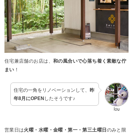
住宅兼店舗のお店は、
和の風合いで心落ち着く素敵な佇
まい
！
住宅の一角をリノベーションして、
昨
年8月にOPEN
したそうです♪
営業日は
火曜・水曜・金曜・第一・第三土曜日
のみと限