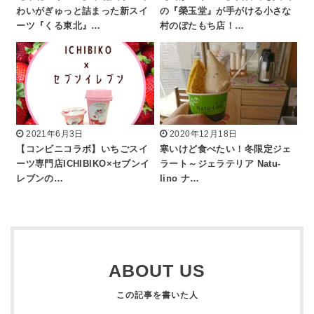
わいがぎゅっと詰まった新スイ
の『榮玉堂』が手がける小さな
ーツ『くる東北』…
村のぼたもち店！…
2021年6月3日
2020年12月18日
【コンビニコラボ】いちごスイ
寒いけど食べたい！冬限定ジェ
ーツ専門店ICHIBIKO×セブンイ
ラート～ジェラテリア Natu-
レブンの…
lino ナ…
ABOUT US