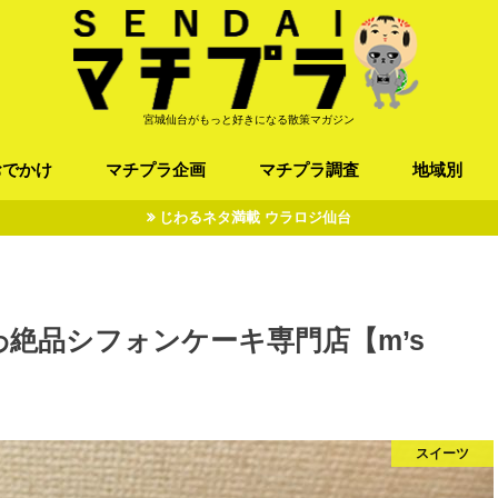
宮城仙台がもっと好きになる散策マガジン
おでかけ
マチプラ企画
マチプラ調査
地域別
じわるネタ満載 ウラロジ仙台
ば/うどん
フレンチ / スペイン
お店
施設
公園
お寺/神社/史跡
スポーツ
エンターティメント
オトアルキ
マチプラ企業訪問
ファッション
ブラミヤギ
マチプラ漫画
マチプラ小説
歴史
仙台
県北
県南
三陸
絶品シフォンケーキ専門店【m’s
スイーツ