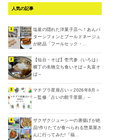
人気の記事
塩釜の隠れた洋菓子店へ！あんバ
ターシフォンとブールドネージュ
が絶品「フールセック・...
【仙台・そば】壱弐参（いろは）
横丁の名物立ち食いそば～丸富そ
ば～
マチプラ星座占い＜2026年8月＞
～監修「占いの館千里眼」～
ザクザクジューシーの唐揚げが絶
品!作りたてが食べられる惣菜屋さ
んに行ってみた!『福...