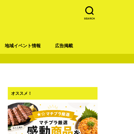
SEARCH
地域イベント情報
広告掲載
青葉区
宮城野区
太白区
若林区
泉区
オススメ！