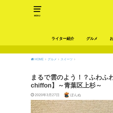
MENU
ライター紹介
グルメ
パン
ラーメン / そ
カレー
カフェ
スイーツ
和食
イタリアン / 
中華 / 韓国料理
エスニック料理
肉料理
魚料理
HOME
グルメ
スイーツ
まるで雲のよう！？ふわふわ
chiffon】～青葉区上杉～
2020年3月27日
ぽんぬ