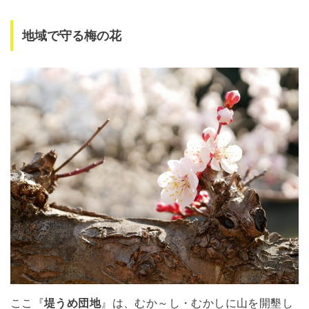
地域で守る梅の花
ここ『
堤うめ団地
』は、むか～し・むかしに山を開墾し