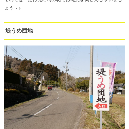
ょう～♪
堤うめ団地