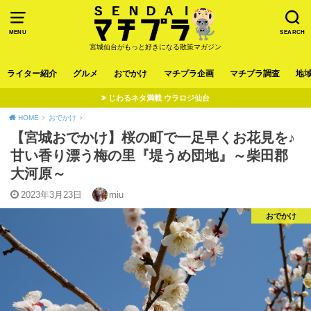
MENU
SEARCH
宮城仙台がもっと好きになる散策マガジン
ライター紹介
グルメ
おでかけ
マチプラ企画
マチプラ調査
地
じわるネタ満載 ウラロジ仙台
HOME
おでかけ
【宮城おでかけ】桜の町で一足早くお花見を♪
甘い香り漂う梅の里『堤うめ団地』～柴田郡
大河原～
2023年3月23日
miu
おでかけ