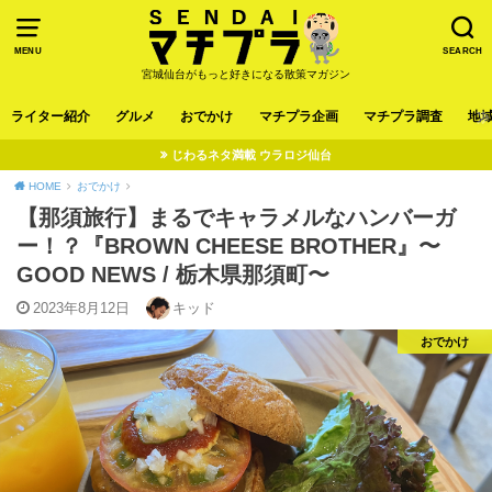
MENU
SEARCH
宮城仙台がもっと好きになる散策マガジン
ライター紹介
グルメ
おでかけ
マチプラ企画
マチプラ調査
地
じわるネタ満載 ウラロジ仙台
HOME
おでかけ
【那須旅行】まるでキャラメルなハンバーガ
ー！？『BROWN CHEESE BROTHER』〜
GOOD NEWS / 栃木県那須町〜
2023年8月12日
キッド
おでかけ