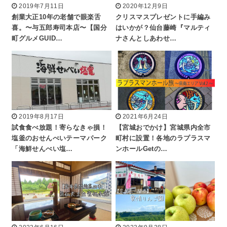
2019年7月11日
2020年12月9日
創業大正10年の老舗で眼楽舌
クリスマスプレゼントに手編み
喜。〜与五郎寿司本店〜【国分
はいかが？仙台藤崎『マルティ
町グルメGUID…
ナさんとしあわせ…
2019年8月17日
2021年6月24日
試食食べ放題！寄らなきゃ損！
【宮城おでかけ】宮城県内全市
塩釜のおせんべいテーマパーク
町村に設置！各地のラプラスマ
「海鮮せんべい塩…
ンホールGetの…