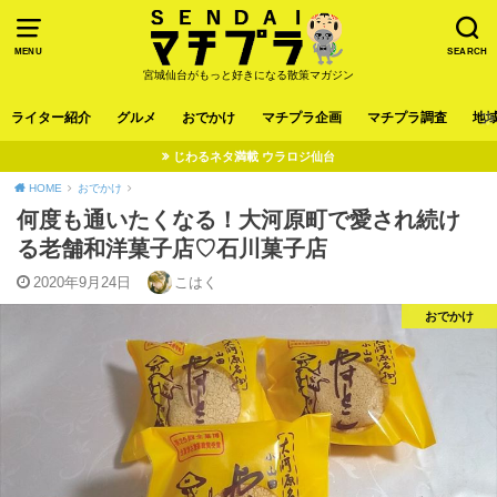
MENU
SEARCH
宮城仙台がもっと好きになる散策マガジン
ライター紹介
グルメ
おでかけ
マチプラ企画
マチプラ調査
地
じわるネタ満載 ウラロジ仙台
HOME
おでかけ
何度も通いたくなる！大河原町で愛され続け
る老舗和洋菓子店♡石川菓子店
2020年9月24日
こはく
おでかけ