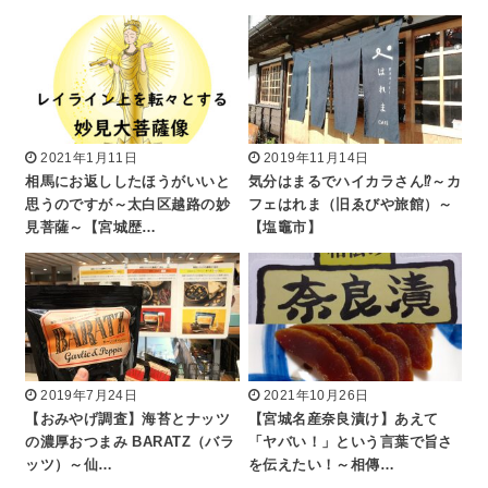
2021年1月11日
2019年11月14日
相馬にお返ししたほうがいいと
気分はまるでハイカラさん⁉～カ
思うのですが～太白区越路の妙
フェはれま（旧ゑびや旅館）～
見菩薩～【宮城歴…
【塩竈市】
2019年7月24日
2021年10月26日
【おみやげ調査】海苔とナッツ
【宮城名産奈良漬け】あえて
の濃厚おつまみ BARATZ（バラ
「ヤバい！」という言葉で旨さ
ッツ）～仙…
を伝えたい！～相傳…