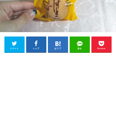
ツイート
シェア
はてブ
送る
Pocket