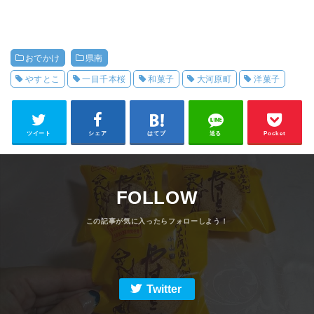
おでかけ
県南
やすとこ
一目千本桜
和菓子
大河原町
洋菓子
ツイート
シェア
はてブ
送る
Pocket
FOLLOW
Twitter