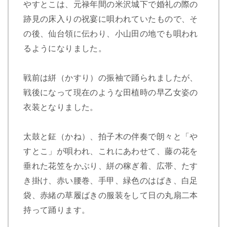
やすとこは、元禄年間の米沢城下で婚礼の際の
跡見の床入りの祝宴に唄われていたもので、そ
の後、仙台領に伝わり、小山田の地でも唄われ
るようになりました。
戦前は絣（かすり）の振袖で踊られましたが、
戦後になって現在のような田植時の早乙女姿の
衣装となりました。
太鼓と鉦（かね）、拍子木の伴奏で朗々と「や
すとこ」が唄われ、これにあわせて、藤の花を
垂れた花笠をかぶり、絣の稼ぎ着、広帯、たす
き掛け、赤い腰巻、手甲、緑色のはばき、白足
袋、赤緒の草履ばきの服装をして日の丸扇二本
持って踊ります。