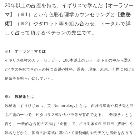
20年以上の占歴を持ち、イギリスで学んだ【
オーラソー
マ
】（※1）という色彩心理学カウンセリングと【
数秘
術
】（※2）やタロット等を組み合わせ、トータルで詳
しく占って頂けるベテランの先生です。
※1
オーラソーマとは
イギリス発祥のカラーセラピー。100本以上のカラーボトルの中から選ん
だ4本の色味でその人の持つ資質や性格、過去、現在、未来、今世における
使命等を明らかにしていく。
※2
数秘術と
は
数秘術（すうひじゅつ、英: Numerology）とは、西洋占星術や易学等と並
ぶ占術の一つで、ピタゴラス式やカバラ等が有名である。「数秘学」とも
言う。 一般的な占術の方法は「命術」で、占う対象の生年月日（西暦）や
姓名などから、固有の計算式に基づいて運勢傾向や先天的な宿命を占う方