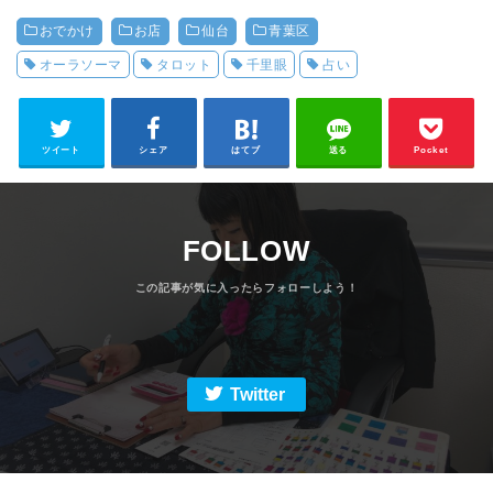
おでかけ
お店
仙台
青葉区
オーラソーマ
タロット
千里眼
占い
ツイート
シェア
はてブ
送る
Pocket
FOLLOW
Twitter