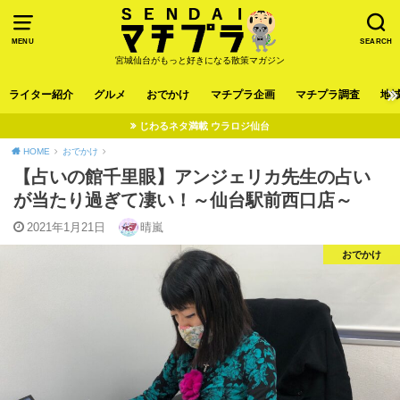
MENU
SEARCH
宮城仙台がもっと好きになる散策マガジン
ライター紹介
グルメ
おでかけ
マチプラ企画
マチプラ調査
地
じわるネタ満載 ウラロジ仙台
HOME
おでかけ
【占いの館千里眼】アンジェリカ先生の占い
が当たり過ぎて凄い！～仙台駅前西口店～
2021年1月21日
晴嵐
おでかけ