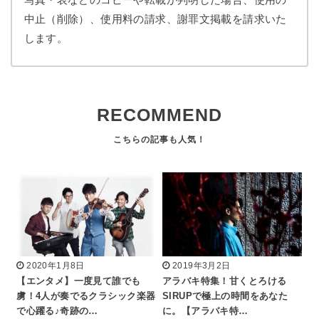
中止（削除）、使用料の請求、謝罪文掲載を請求いた
します。
RECOMMEND
2020年1月8日
2019年3月2日
【エンタメ】一度見て誰でも
アラバキ特集！甘くとろける
虜！4人が奏でるクラシック楽器
SIRUPで極上の時間をあなた
で心躍る♪奇跡の…
に。【アラバキ特…