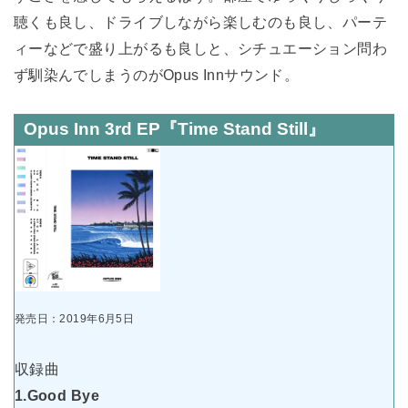
聴くも良し、ドライブしながら楽しむのも良し、パーテ
ィーなどで盛り上がるも良しと、シチュエーション問わ
ず馴染んでしまうのがOpus Innサウンド。
Opus Inn 3rd EP『Time Stand Still』
発売日：2019年6月5日
収録曲
1.Good Bye