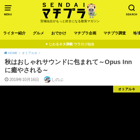
MENU
SEARCH
宮城仙台がもっと好きになる散策マガジン
ライター紹介
グルメ
おでかけ
マチプラ企画
マチプラ調査
地
じわるネタ満載 ウラロジ仙台
HOME
オトアルキ
秋はおしゃれサウンドに包まれて～Opus Inn
に癒やされる～
2019年10月16日
しのぶ
オトアルキ