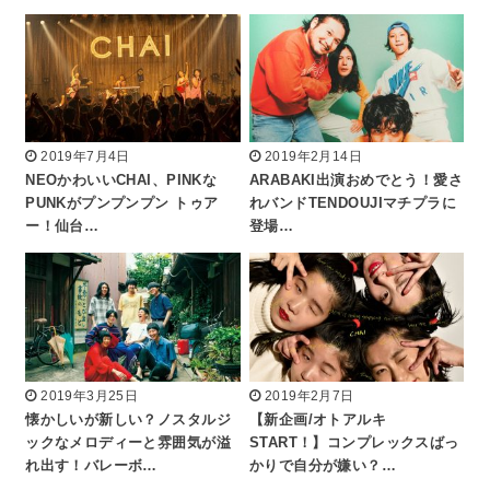
2019年7月4日
2019年2月14日
NEOかわいいCHAI、PINKな
ARABAKI出演おめでとう！愛さ
PUNKがプンプンプン トゥア
れバンドTENDOUJIマチプラに
ー！仙台…
登場…
2019年3月25日
2019年2月7日
懐かしいが新しい？ノスタルジ
【新企画/オトアルキ
ックなメロディーと雰囲気が溢
START！】コンプレックスばっ
れ出す！バレーボ…
かりで自分が嫌い？…