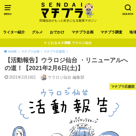
MENU
SEARCH
宮城仙台がもっと好きになる散策マガジン
ライター紹介
グルメ
おでかけ
マチプラ企画
マチプラ調査
地
じわるネタ満載 ウラロジ仙台
HOME
マチプラ企画
マチプラ応援団
【活動報告】ウラロジ仙台 ・リニューアルへ
の道！【2021年2月6日(土)】
2021年2月19日
ウラロジ仙台 編集部
マチプラ応援団