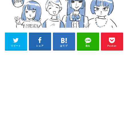
ツイート
シェア
はてブ
送る
Pocket