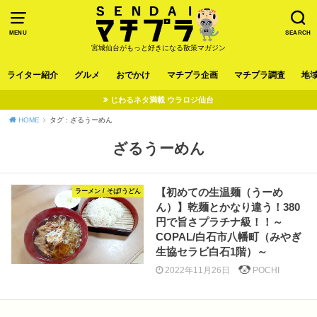
MENU
SEARCH
宮城仙台がもっと好きになる散策マガジン
ライター紹介
グルメ
おでかけ
マチプラ企画
マチプラ調査
地
じわるネタ満載 ウラロジ仙台
HOME
タグ : ざるうーめん
ざるうーめん
【初めての生温麺（うーめ
ラーメン / そば/うどん
ん）】乾麺とかなり違う！380
円で旨さプラチナ級！！～
COPAL/白石市八幡町（みやぎ
生協セラビ白石1階）～
2022年11月26日
POCHI