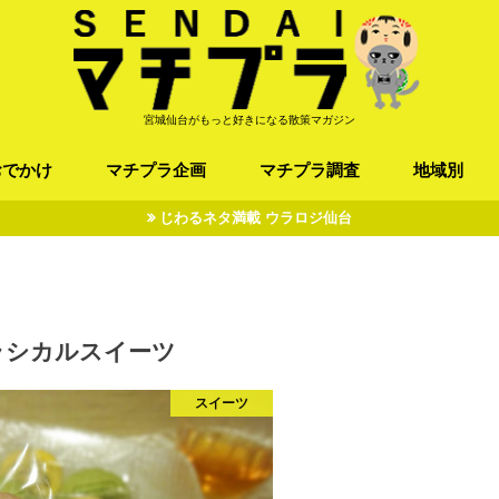
宮城仙台がもっと好きになる散策マガジン
おでかけ
マチプラ企画
マチプラ調査
地域別
じわるネタ満載 ウラロジ仙台
ば/うどん
フレンチ / スペイン
お店
施設
公園
お寺/神社/史跡
スポーツ
エンターティメント
オトアルキ
マチプラ企業訪問
ファッション
ブラミヤギ
マチプラ漫画
マチプラ小説
歴史
仙台
県北
県南
三陸
ラシカルスイーツ
スイーツ