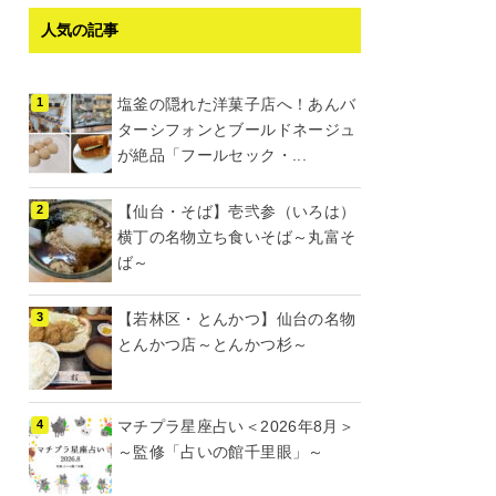
人気の記事
塩釜の隠れた洋菓子店へ！あんバ
ターシフォンとブールドネージュ
が絶品「フールセック・...
【仙台・そば】壱弐参（いろは）
横丁の名物立ち食いそば～丸富そ
ば～
【若林区・とんかつ】仙台の名物
とんかつ店～とんかつ杉～
マチプラ星座占い＜2026年8月＞
～監修「占いの館千里眼」～