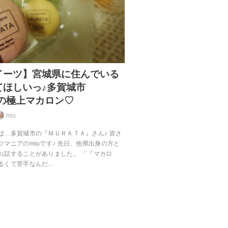
イーツ】宮城県に住んでいる
てほしいっ♪多賀城市
』の極上マカロン♡
miu
ば…多賀城市の『ＭＵＲＡＴＡ』さん♪ 皆さ
マニアのmiuです♪ 先日、他県出身の方と
お話することがありました。 「『マカロ
るくて苦手なんだ…