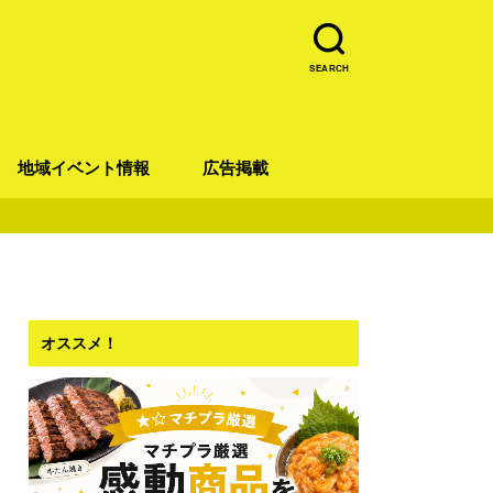
SEARCH
地域イベント情報
広告掲載
青葉区
宮城野区
太白区
若林区
泉区
オススメ！