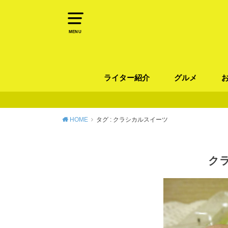
MENU
ライター紹介
グルメ
パン
ラーメン / そ
カレー
カフェ
スイーツ
和食
イタリアン / 
中華 / 韓国料理
エスニック料理
肉料理
魚料理
HOME
タグ : クラシカルスイーツ
ク