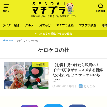
MENU
SEARCH
宮城仙台がもっと好きになる散策マガジン
ライター紹介
グルメ
おでかけ
マチプラ企画
マチプラ調査
地
じわるネタ満載 ウラロジ仙台
HOME
タグ : ケロケロの杜
ケロケロの杜
【お得】見つけたら即買い！
旬な話題
イチゴ好きがオススメする新鮮
な小粒いちご 〜ケロケロいち
ご〜
2023年11月8日
あんころ