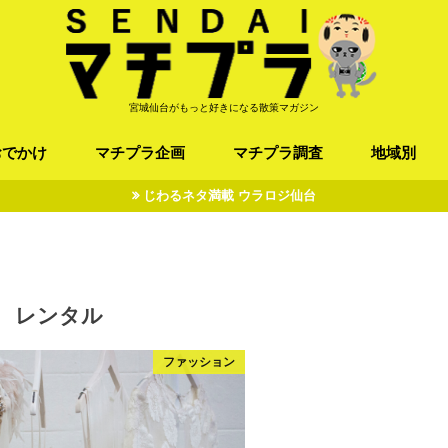
宮城仙台がもっと好きになる散策マガジン
おでかけ
マチプラ企画
マチプラ調査
地域別
じわるネタ満載 ウラロジ仙台
ば/うどん
フレンチ / スペイン
お店
施設
公園
お寺/神社/史跡
スポーツ
エンターティメント
オトアルキ
マチプラ企業訪問
ファッション
ブラミヤギ
マチプラ漫画
マチプラ小説
歴史
仙台
県北
県南
三陸
レンタル
ファッション