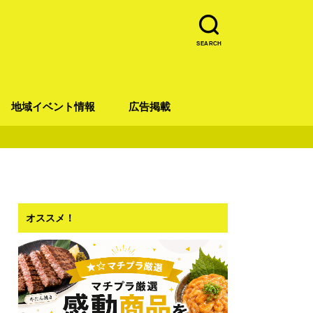
SEARCH
地域イベント情報
広告掲載
青葉区
宮城野区
太白区
若林区
泉区
オススメ！