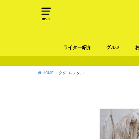
MENU
ライター紹介
グルメ
パン
ラーメン / そ
カレー
カフェ
スイーツ
和食
イタリアン / 
中華 / 韓国料理
エスニック料理
肉料理
魚料理
HOME
タグ : レンタル