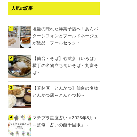
人気の記事
塩釜の隠れた洋菓子店へ！あんバ
ターシフォンとブールドネージュ
が絶品「フールセック・...
【仙台・そば】壱弐参（いろは）
横丁の名物立ち食いそば～丸富そ
ば～
【若林区・とんかつ】仙台の名物
とんかつ店～とんかつ杉～
マチプラ星座占い＜2026年8月＞
～監修「占いの館千里眼」～