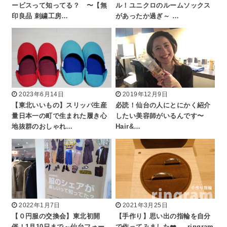
ービスって知ってる？ 〜【無
ル！ユニクロのルームソックス
印良品 刺繍工房…
があったか過ぎ～ …
2023年6月14日
2019年12月9日
【東北いいもの】スリッパ生産
必読！仙台の人にとにかく紹介
量日本一の町で生まれた履き心
したい美容師がいるんです〜
地抜群のおしゃれ…
Hair&…
2022年1月7日
2021年3月25日
【０円服の交換会】東北初開
【手作り】思い出の指輪を自分
催！1月10日まで～仙台フォー
で作ってみました❤️ - ringram