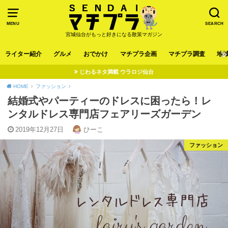
MENU
SEARCH
宮城仙台がもっと好きになる散策マガジン
ライター紹介
グルメ
おでかけ
マチプラ企画
マチプラ調査
地
じわるネタ満載 ウラロジ仙台
HOME
ファッション
結婚式やパーティーのドレスに困ったら！レ
ンタルドレス専門店フェアリーズガーデン
2019年12月27日
ひーこ
ファッション