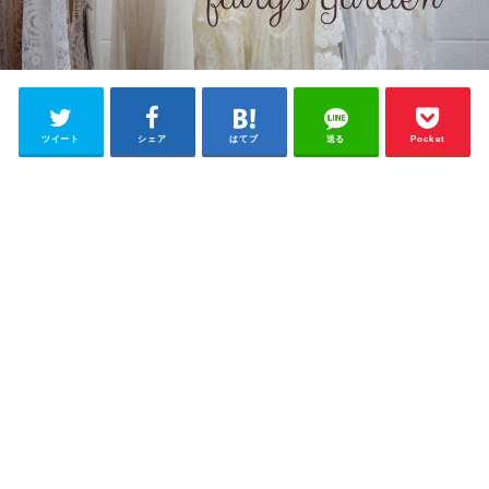
ツイート
シェア
はてブ
送る
Pocket