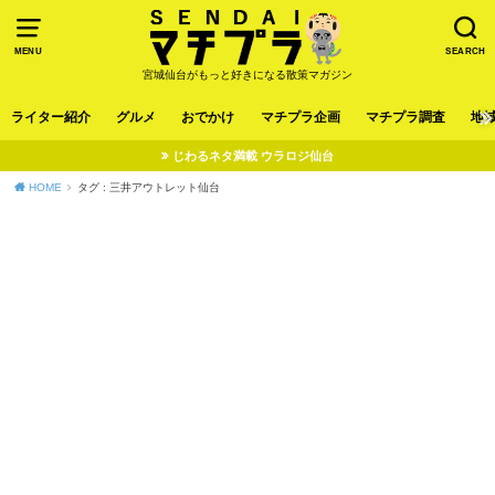
MENU
SEARCH
宮城仙台がもっと好きになる散策マガジン
ライター紹介
グルメ
おでかけ
マチプラ企画
マチプラ調査
地
じわるネタ満載 ウラロジ仙台
HOME
タグ : 三井アウトレット仙台