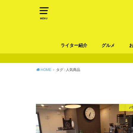
MENU
ライター紹介
グルメ
パン
ラーメン / そ
カレー
カフェ
スイーツ
和食
イタリアン / 
中華 / 韓国料理
エスニック料理
肉料理
魚料理
HOME
タグ : 人気商品
パ