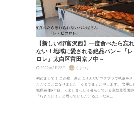
【新しい街/富沢西】一度食べたら忘
ない！地域に愛される絶品パン～『レ
ロレ』太白区富田京ノ中～
2022年8月22日
くまつま
初めまして！ この度、新たにせんだいマチプラで執筆をさ
ただくことになりました「くまつま」と申します。 岩手出
城県在住6年目、くまとまったり暮らしている主婦兼看護
「行きたい！」と思っていただけるような素…