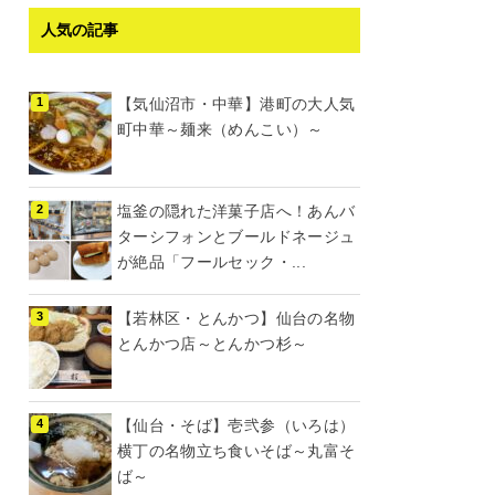
人気の記事
【気仙沼市・中華】港町の大人気
町中華～麺来（めんこい）～
塩釜の隠れた洋菓子店へ！あんバ
ターシフォンとブールドネージュ
が絶品「フールセック・...
【若林区・とんかつ】仙台の名物
とんかつ店～とんかつ杉～
【仙台・そば】壱弐参（いろは）
横丁の名物立ち食いそば～丸富そ
ば～