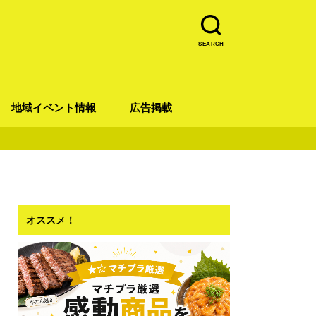
SEARCH
地域イベント情報
広告掲載
青葉区
宮城野区
太白区
若林区
泉区
オススメ！