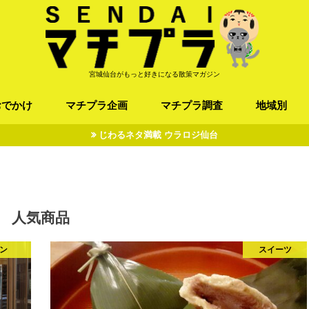
宮城仙台がもっと好きになる散策マガジン
おでかけ
マチプラ企画
マチプラ調査
地域別
じわるネタ満載 ウラロジ仙台
ば/うどん
フレンチ / スペイン
お店
施設
公園
お寺/神社/史跡
スポーツ
エンターティメント
オトアルキ
マチプラ企業訪問
ファッション
ブラミヤギ
マチプラ漫画
マチプラ小説
歴史
仙台
県北
県南
三陸
人気商品
ン
スイーツ