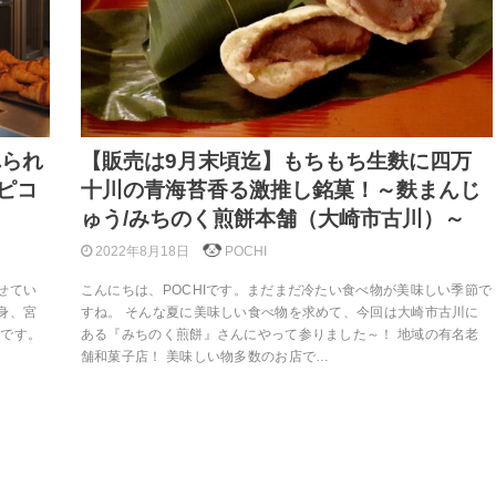
れられ
【販売は9月末頃迄】もちもち生麩に四万
ピコ
十川の青海苔香る激推し銘菓！～麩まんじ
ゅう/みちのく煎餅本舗（大崎市古川）～
2022年8月18日
POCHI
せてい
こんにちは、POCHIです。まだまだ冷たい食べ物が美味しい季節で
身、宮
すね。 そんな夏に美味しい食べ物を求めて、今回は大崎市古川に
師です。
ある『みちのく煎餅』さんにやって参りました～！ 地域の有名老
舗和菓子店！ 美味しい物多数のお店で…