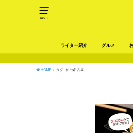
MENU
ライター紹介
グルメ
パン
ラーメン / そ
カレー
カフェ
スイーツ
和食
イタリアン / 
中華 / 韓国料理
エスニック料理
肉料理
魚料理
HOME
タグ : 仙台名古屋