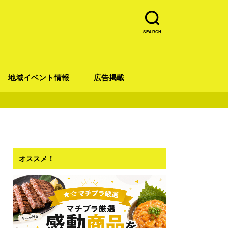
SEARCH
地域イベント情報
広告掲載
青葉区
宮城野区
太白区
若林区
泉区
オススメ！