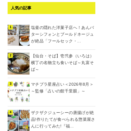
人気の記事
塩釜の隠れた洋菓子店へ！あんバ
ターシフォンとブールドネージュ
が絶品「フールセック・...
【仙台・そば】壱弐参（いろは）
横丁の名物立ち食いそば～丸富そ
ば～
マチプラ星座占い＜2026年8月＞
～監修「占いの館千里眼」～
ザクザクジューシーの唐揚げが絶
品!作りたてが食べられる惣菜屋さ
んに行ってみた!『福...