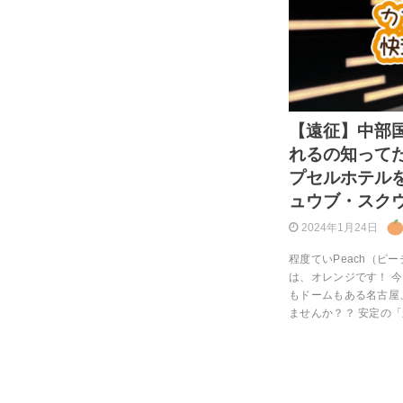
【遠征】中部国
れるの知って
プセルホテルを
ュウブ・スク
2024年1月24日
程度ていPeach（ピ
は、オレンジです！ 
もドームもある名古屋
ませんか？？ 安定の