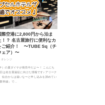
際空港に2,800円から泊ま
た！？ 名古屋旅行に便利なカ
ご紹介！ 〜TUBE Sq（チ
ウェア）〜
オレンジ
ーチ）の夏ダイヤが発売中だよ〜！ こんにち
今日は名古屋遠征に向けた情報です♪ アリーナ
、仙台からは遠いな〜と申し込みを諦めてい
「新幹線」で…