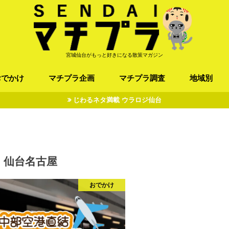
宮城仙台がもっと好きになる散策マガジン
おでかけ
マチプラ企画
マチプラ調査
地域別
じわるネタ満載 ウラロジ仙台
ば/うどん
フレンチ / スペイン
お店
施設
公園
お寺/神社/史跡
スポーツ
エンターティメント
オトアルキ
マチプラ企業訪問
ファッション
ブラミヤギ
マチプラ漫画
マチプラ小説
歴史
仙台
県北
県南
三陸
仙台名古屋
おでかけ