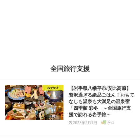
全国旅行支援
【岩手県八幡平市/安比高原】
おでかけ
贅沢過ぎる絶品ごはん！おもて
なしも温泉も大満足の温泉宿
「四季館 彩冬」～全国旅行支
援で訪れる岩手旅～
2023年2月1日
ケロ