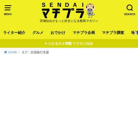
MENU
SEARCH
宮城仙台がもっと好きになる散策マガジン
ライター紹介
グルメ
おでかけ
マチプラ企画
マチプラ調査
地
じわるネタ満載 ウラロジ仙台
HOME
タグ : 全国旅行支援