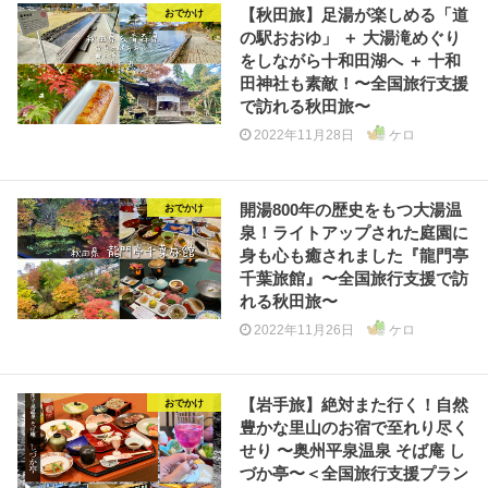
【秋田旅】足湯が楽しめる「道
おでかけ
の駅おおゆ」 ＋ 大湯滝めぐり
をしながら十和田湖へ ＋ 十和
田神社も素敵！〜全国旅行支援
で訪れる秋田旅〜
2022年11月28日
ケロ
開湯800年の歴史をもつ大湯温
おでかけ
泉！ライトアップされた庭園に
身も心も癒されました『龍門亭
千葉旅館』〜全国旅行支援で訪
れる秋田旅〜
2022年11月26日
ケロ
【岩手旅】絶対また行く！自然
おでかけ
豊かな里山のお宿で至れり尽く
せり 〜奥州平泉温泉 そば庵 し
づか亭〜＜全国旅行支援プラン