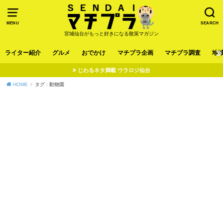
MENU
SEARCH
宮城仙台がもっと好きになる散策マガジン
ライター紹介
グルメ
おでかけ
マチプラ企画
マチプラ調査
地
じわるネタ満載 ウラロジ仙台
HOME
タグ : 動物園