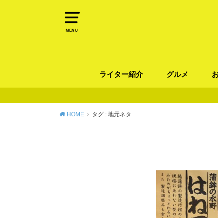
MENU
ライター紹介
グルメ
パン
ラーメン / そ
カレー
カフェ
スイーツ
和食
イタリアン / 
中華 / 韓国料理
エスニック料理
肉料理
魚料理
HOME
タグ : 地元ネタ