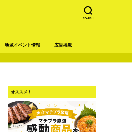
SEARCH
地域イベント情報
広告掲載
青葉区
宮城野区
太白区
若林区
泉区
オススメ！