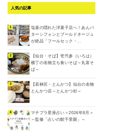
人気の記事
塩釜の隠れた洋菓子店へ！あんバ
ターシフォンとブールドネージュ
が絶品「フールセック・...
【仙台・そば】壱弐参（いろは）
横丁の名物立ち食いそば～丸富そ
ば～
【若林区・とんかつ】仙台の名物
とんかつ店～とんかつ杉～
マチプラ星座占い＜2026年8月＞
～監修「占いの館千里眼」～