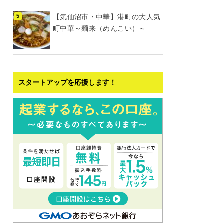
【気仙沼市・中華】港町の大人気
町中華～麺来（めんこい）～
スタートアップを応援します！