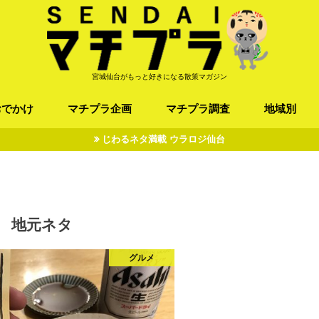
宮城仙台がもっと好きになる散策マガジン
おでかけ
マチプラ企画
マチプラ調査
地域別
じわるネタ満載 ウラロジ仙台
ば/うどん
フレンチ / スペイン
お店
施設
公園
お寺/神社/史跡
スポーツ
エンターティメント
オトアルキ
マチプラ企業訪問
ファッション
ブラミヤギ
マチプラ漫画
マチプラ小説
歴史
仙台
県北
県南
三陸
地元ネタ
グルメ