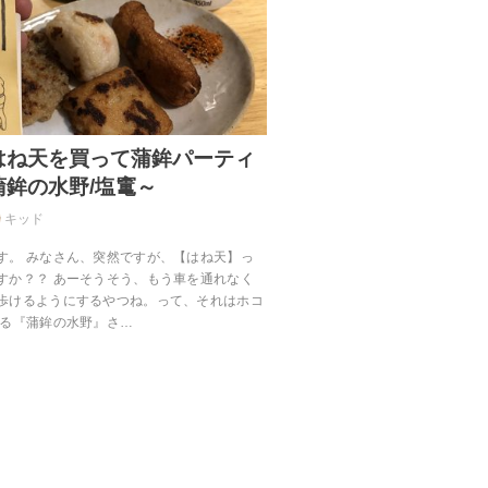
はね天を買って蒲鉾パーティ
鉾の水野/塩竃～
キッド
す。 みなさん、突然ですが、【はね天】っ
すか？？ あーそうそう、もう車を通れなく
歩けるようにするやつね。って、それはホコ
ある『蒲鉾の水野』さ…