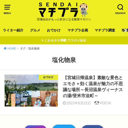
MENU
SEARCH
宮城仙台がもっと好きになる散策マガジン
ライター紹介
グルメ
おでかけ
マチプラ企画
マチプラ調査
地
じわるネタ満載 ウラロジ仙台
HOME
タグ : 塩化物泉
塩化物泉
【宮城日帰温泉】素敵な景色と
おでかけ
エモさ＋効く温泉が魅力の不思
議な場所～長沼温泉ヴィーナス
の湯/登米市迫町～
2022年8月22日
POCHI