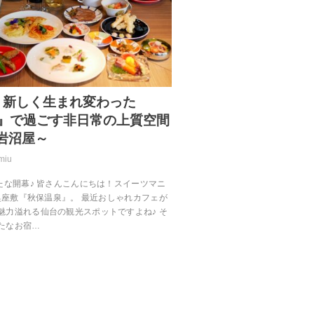
EN】新しく生まれ変わった
保』で過ごす非日常の上質空間
 岩沼屋～
miu
たな開幕♪ 皆さんこんにちは！スイーツマニ
の奥座敷『秋保温泉』。 最近おしゃれカフェが
魅力溢れる仙台の観光スポットですよね♪ そ
たなお宿…