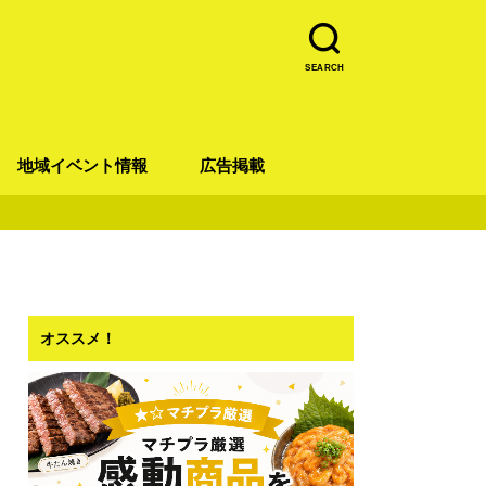
SEARCH
地域イベント情報
広告掲載
青葉区
宮城野区
太白区
若林区
泉区
オススメ！