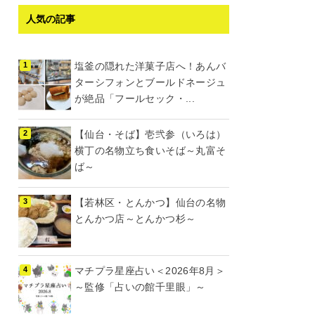
人気の記事
塩釜の隠れた洋菓子店へ！あんバ
ターシフォンとブールドネージュ
が絶品「フールセック・...
【仙台・そば】壱弐参（いろは）
横丁の名物立ち食いそば～丸富そ
ば～
【若林区・とんかつ】仙台の名物
とんかつ店～とんかつ杉～
マチプラ星座占い＜2026年8月＞
～監修「占いの館千里眼」～