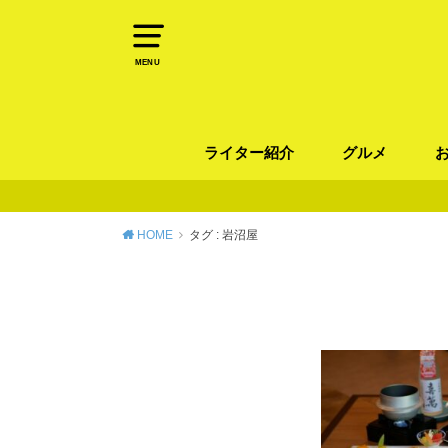
MENU
ライター紹介
グルメ
パン
ラーメン / そ
カレー
カフェ
スイーツ
和食
イタリアン / 
中華 / 韓国料理
エスニック料理
肉料理
魚料理
HOME
タグ : 岩沼屋