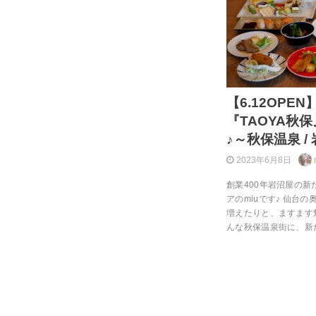
【6.12OP
『TAOYA秋
♪～秋保温泉 /
2023年6月8日
創業400年岩沼屋の新
アのmiuです♪ 仙台
増えたりと、ますます
んな秋保温泉街に、新