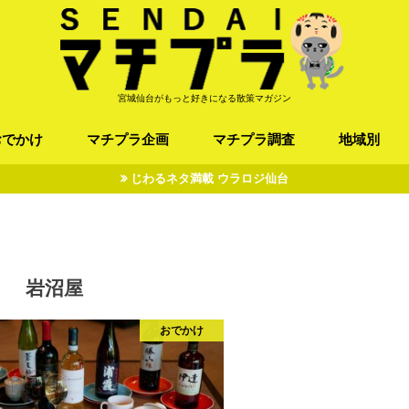
宮城仙台がもっと好きになる散策マガジン
おでかけ
マチプラ企画
マチプラ調査
地域別
じわるネタ満載 ウラロジ仙台
ば/うどん
フレンチ / スペイン
お店
施設
公園
お寺/神社/史跡
スポーツ
エンターティメント
オトアルキ
マチプラ企業訪問
ファッション
ブラミヤギ
マチプラ漫画
マチプラ小説
歴史
仙台
県北
県南
三陸
岩沼屋
おでかけ