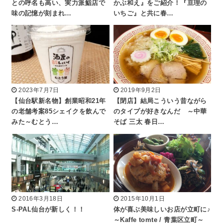
との呼名も高い、実力派鮨店で
かぶ和え』をご紹介！『亘理の
味の記憶が刻まれ…
いちご』と共に春…
2023年7月7日
2019年9月2日
【仙台駅新名物】創業昭和21年
【閉店】結局こういう昔ながら
の老舗考案85シェイクを飲んで
のタイプが好きなんだ ～中華
みた～むとう…
そば 三太 春日…
2016年3月18日
2015年10月1日
S-PAL仙台が新しく！！
体が喜ぶ美味しいお店が立町に♪
～Kaffe tomte / 青葉区立町～