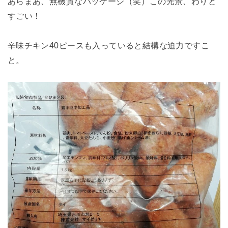
あらまあ、無機質なパッケージ（笑）この光景、わりと
すごい！
辛味チキン40ピースも入っていると結構な迫力ですこ
と。