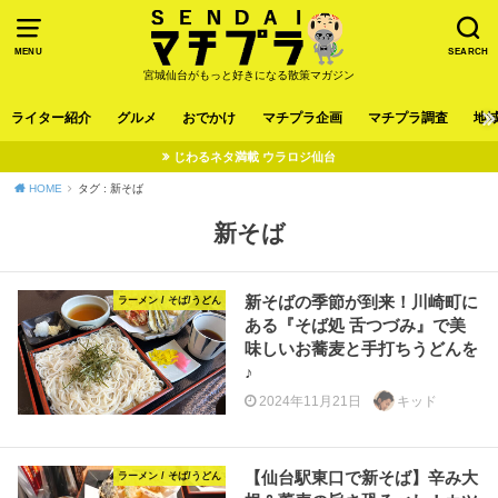
MENU
SEARCH
宮城仙台がもっと好きになる散策マガジン
ライター紹介
グルメ
おでかけ
マチプラ企画
マチプラ調査
地
じわるネタ満載 ウラロジ仙台
HOME
タグ : 新そば
新そば
新そばの季節が到来！川崎町に
ラーメン / そば/うどん
ある『そば処 舌つづみ』で美
味しいお蕎麦と手打ちうどんを
♪
2024年11月21日
キッド
【仙台駅東口で新そば】辛み大
ラーメン / そば/うどん