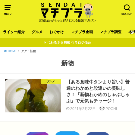
MENU
SEARCH
宮城仙台がもっと好きになる散策マガジン
ライター紹介
グルメ
おでかけ
マチプラ企画
マチプラ調査
地
じわるネタ満載 ウラロジ仙台
HOME
タグ : 新物
新物
【ある意味牛タンより旨い】普
グルメ
通のわかめと段違いの美味し
さ！『新物わかめのしゃぶしゃ
ぶ』で元気もチャージ！
2021年2月22日
POCHI