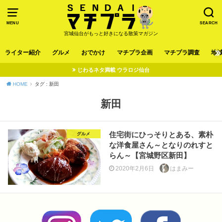
MENU
SEARCH
宮城仙台がもっと好きになる散策マガジン
ライター紹介
グルメ
おでかけ
マチプラ企画
マチプラ調査
地
じわるネタ満載 ウラロジ仙台
HOME
タグ : 新田
新田
住宅街にひっそりとある、素朴
グルメ
な洋食屋さん～となりのれすと
らん～【宮城野区新田】
2020年2月6日
はまみー