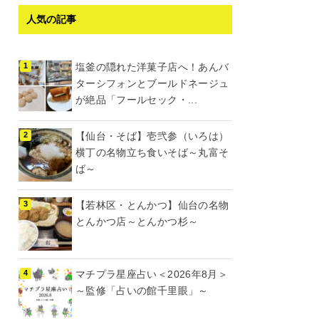
人気の記事
塩釜の隠れた洋菓子店へ！あんバ
ターシフォンとブールドネージュ
が絶品「フールセック・...
【仙台・そば】壱弐参（いろは）
横丁の名物立ち食いそば～丸富そ
ば～
【若林区・とんかつ】仙台の名物
とんかつ店～とんかつ杉～
マチプラ星座占い＜2026年8月＞
～監修「占いの館千里眼」～