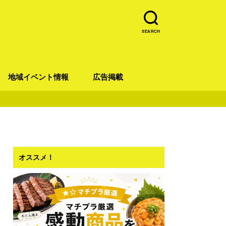
SEARCH
地域イベント情報
広告掲載
青葉区
宮城野区
太白区
若林区
泉区
オススメ！