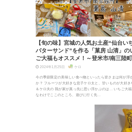
【旬の味】宮城の人気お土産“仙台い
バターサンド”を作る「菓房 山清」の
ご大福もオススメ！～登米市/南三陸
2024年1月25日
ケロ
今の季節限定の美味しい食べ物といったら皆さまは何が浮
か？ フルーツが大好きな息子ケロ太と、甘いものが大好き
＆ケロ夫の 我が家が真っ先に思い浮かぶのは… いちご大福
なわけでここのところ、遊びに行く先…