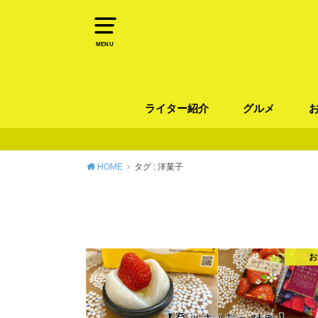
MENU
ライター紹介
グルメ
パン
ラーメン / そ
カレー
カフェ
スイーツ
和食
イタリアン / 
中華 / 韓国料理
エスニック料理
肉料理
魚料理
HOME
タグ : 洋菓子
お