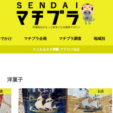
宮城仙台がもっと好きになる散策マガジン
おでかけ
マチプラ企画
マチプラ調査
地域別
じわるネタ満載 ウラロジ仙台
ば/うどん
フレンチ / スペイン
お店
施設
公園
お寺/神社/史跡
スポーツ
エンターティメント
オトアルキ
マチプラ企業訪問
ファッション
ブラミヤギ
マチプラ漫画
マチプラ小説
歴史
仙台
県北
県南
三陸
洋菓子
店
お店