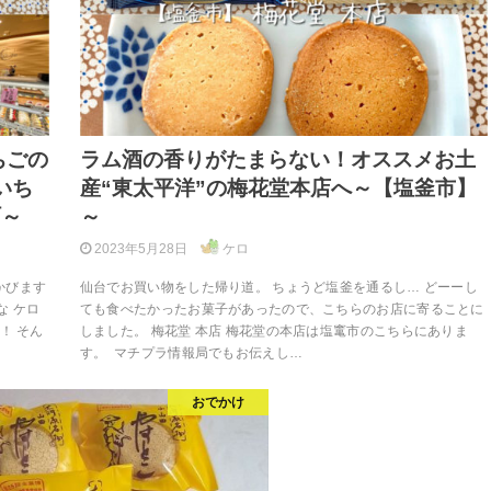
ちごの
ラム酒の香りがたまらない！オススメお土
いち
産“東太平洋”の梅花堂本店へ～【塩釜市】
町～
～
2023年5月28日
ケロ
かびます
仙台でお買い物をした帰り道。 ちょうど塩釜を通るし… どーーし
な ケロ
ても食べたかったお菓子があったので、こちらのお店に寄ることに
！ そん
しました。 梅花堂 本店 梅花堂の本店は塩竃市のこちらにありま
す。 マチプラ情報局でもお伝えし…
おでかけ