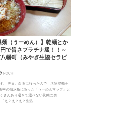
温麺（うーめん）】乾麺とか
0円で旨さプラチナ級！！～
石市八幡町（みやぎ生協セラビ
POCHI
です。 先日、白石に行ったので「名物温麵を
街中の掲示板にあった「うーめんマップ」と
たくさんあり過ぎて選べない状態に突
 「え？え？え？生温…