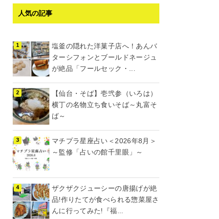
人気の記事
塩釜の隠れた洋菓子店へ！あんバ
ターシフォンとブールドネージュ
が絶品「フールセック・...
【仙台・そば】壱弐参（いろは）
横丁の名物立ち食いそば～丸富そ
ば～
マチプラ星座占い＜2026年8月＞
～監修「占いの館千里眼」～
ザクザクジューシーの唐揚げが絶
品!作りたてが食べられる惣菜屋さ
んに行ってみた!『福...