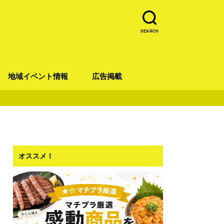
SEARCH
地域イベント情報
広告掲載
青葉区
宮城野区
太白区
若林区
泉区
オススメ！