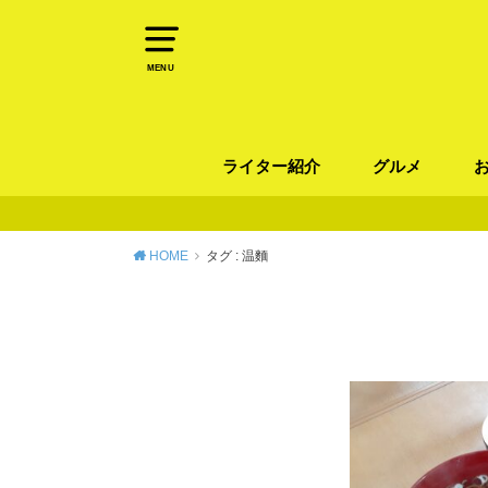
MENU
ライター紹介
グルメ
パン
ラーメン / そ
カレー
カフェ
スイーツ
和食
イタリアン / 
中華 / 韓国料理
エスニック料理
肉料理
魚料理
HOME
タグ : 温麵