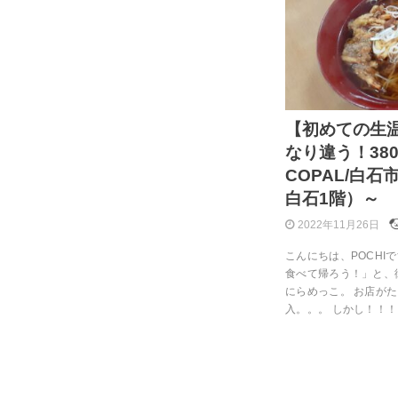
【初めての生
なり違う！38
COPAL/白
白石1階）～
2022年11月26日
こんにちは、POCHI
食べて帰ろう！」と、
にらめっこ。 お店が
入。。。 しかし！！！