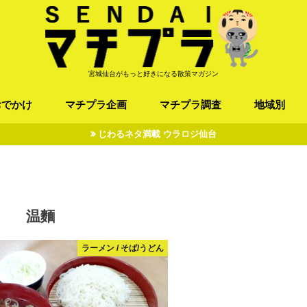
宮城仙台がもっと好きになる散策マガジン
おでかけ
マチプラ企画
マチプラ調査
地域別
じわるネタ満載 ウラロジ仙台
ば/うどん
フレンチ / スペイン
お店
施設
公園
お寺/神社/史跡
スポーツ
エンターティメント
オトアルキ
マチプラ企業訪問
ファッション
ブラミヤギ
マチプラ漫画
マチプラ小説
歴史
仙台
県北
県南
三陸
温麵
ラーメン / そば/うどん