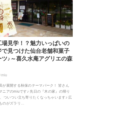
工場見学！？魅力いっぱいの
ジで見つけた仙台老舗和菓子
ーツ♪～喜久水庵アグリエの森
miu
田が展開する秋保のテーマパーク！ 皆さん
ニアのmiuです♪ 先日の『木の家』の帰り
ら、ついつい立ち寄りたくなっちゃいます♪ 広
ものがズラリ…