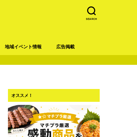
SEARCH
地域イベント情報
広告掲載
青葉区
宮城野区
太白区
若林区
泉区
オススメ！