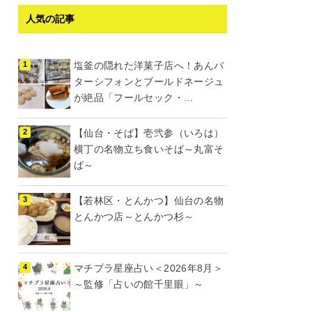
人気の記事
塩釜の隠れた洋菓子店へ！あんバ
ターシフォンとブールドネージュ
が絶品「フールセック・...
【仙台・そば】壱弐参（いろは）
横丁の名物立ち食いそば～丸富そ
ば～
【若林区・とんかつ】仙台の名物
とんかつ店～とんかつ杉～
マチプラ星座占い＜2026年8月＞
～監修「占いの館千里眼」～