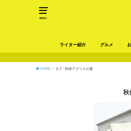
MENU
ライター紹介
グルメ
パン
ラーメン / そ
カレー
カフェ
スイーツ
和食
イタリアン / 
中華 / 韓国料理
エスニック料理
肉料理
魚料理
HOME
タグ : 秋保アグリエの森
秋