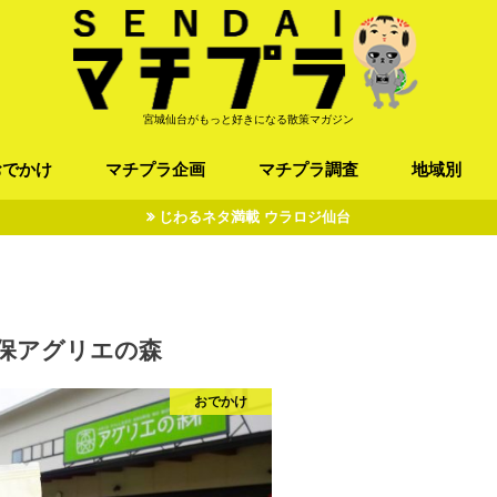
宮城仙台がもっと好きになる散策マガジン
おでかけ
マチプラ企画
マチプラ調査
地域別
じわるネタ満載 ウラロジ仙台
ば/うどん
フレンチ / スペイン
お店
施設
公園
お寺/神社/史跡
スポーツ
エンターティメント
オトアルキ
マチプラ企業訪問
ファッション
ブラミヤギ
マチプラ漫画
マチプラ小説
歴史
仙台
県北
県南
三陸
保アグリエの森
おでかけ