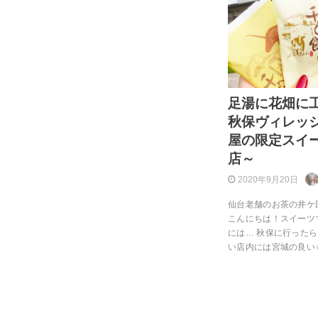
足湯に花畑に
秋保ヴィレッ
屋の限定スイ
店～
2020年9月20日
仙台老舗のお茶の井ケ
こんにちは！スイーツマ
には… 秋保に行った
い店内には宮城の良い