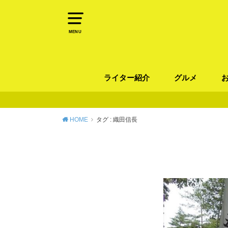
MENU
ライター紹介
グルメ
パン
ラーメン / そ
カレー
カフェ
スイーツ
和食
イタリアン / 
中華 / 韓国料理
エスニック料理
肉料理
魚料理
HOME
タグ : 織田信長