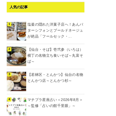
人気の記事
塩釜の隠れた洋菓子店へ！あんバ
ターシフォンとブールドネージュ
が絶品「フールセック・...
【仙台・そば】壱弐参（いろは）
横丁の名物立ち食いそば～丸富そ
ば～
【若林区・とんかつ】仙台の名物
とんかつ店～とんかつ杉～
マチプラ星座占い＜2026年8月＞
～監修「占いの館千里眼」～