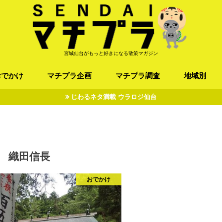
宮城仙台がもっと好きになる散策マガジン
おでかけ
マチプラ企画
マチプラ調査
地域別
じわるネタ満載 ウラロジ仙台
ば/うどん
フレンチ / スペイン
お店
施設
公園
お寺/神社/史跡
スポーツ
エンターティメント
オトアルキ
マチプラ企業訪問
ファッション
ブラミヤギ
マチプラ漫画
マチプラ小説
歴史
仙台
県北
県南
三陸
織田信長
おでかけ