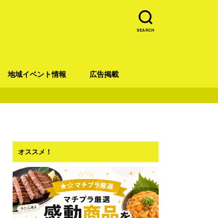
SEARCH
地域イベント情報
広告掲載
青葉区
宮城野区
太白区
若林区
泉区
オススメ！