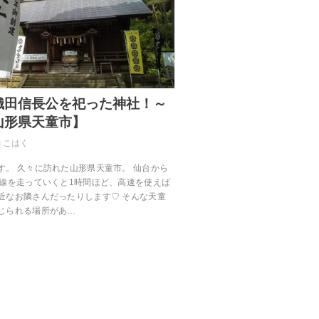
織田信長公を祀った神社！～
山形県天童市】
こはく
す。 久々に訪れた山形県天童市。 仙台から
号線を走っていくと1時間ほど、高速を使えば
近なお隣さんだったりします♡ そんな天童
じられる場所があ…