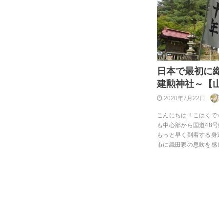
日本で最初に
建勲神社～【
2020年7月22日
こんにちは！こはくで
も中心部から国道48
もっと早く到着する身
市に織田家の息吹を感