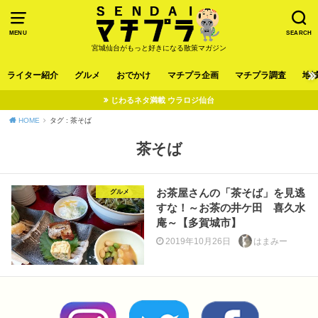
MENU
SEARCH
宮城仙台がもっと好きになる散策マガジン
ライター紹介
グルメ
おでかけ
マチプラ企画
マチプラ調査
地
じわるネタ満載 ウラロジ仙台
HOME
タグ : 茶そば
茶そば
お茶屋さんの「茶そば」を見逃
グルメ
すな！～お茶の井ケ田 喜久水
庵～【多賀城市】
2019年10月26日
はまみー