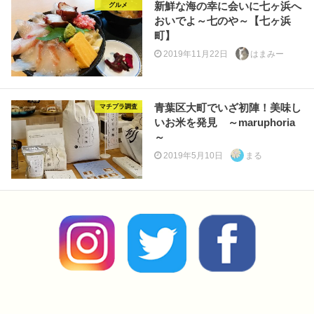
新鮮な海の幸に会いに七ヶ浜へ
グルメ
おいでよ～七のや～【七ヶ浜
町】
2019年11月22日
はまみー
青葉区大町でいざ初陣！美味し
マチプラ調査
いお米を発見 ～maruphoria
～
2019年5月10日
まる