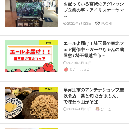
を配っている宮城のアグレッシ
ブ企業の事～アイリスオーヤマ
～
2021年3月23日
POCHI
エールよ届け！埼玉県で東北フ
お店
ェア開催中～ガーヤちゃんの蔵
屋敷 / 埼玉県越谷市～
2021年3月10日
りんごちゃん
寒河江市のアンテナショップ型
グルメ
飲食店「蕎と旬 さがゑもん」
で味わう山形そば
2020年1月21日
ひーこ