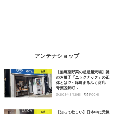
アンテナショップ
【無農薬野菜の超超超穴場】謎
お店
のお菓子「ニックナック」の正
体とは!?～錦町まるふく商店/
青葉区錦町～
2023年3月20日
POCHI
【知って欲しい】日本中に元気
お店