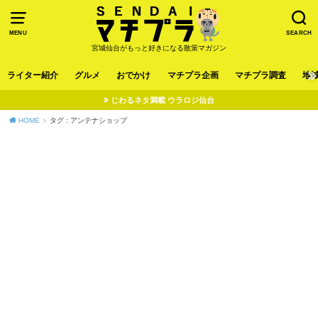
MENU
SEARCH
宮城仙台がもっと好きになる散策マガジン
ライター紹介
グルメ
おでかけ
マチプラ企画
マチプラ調査
地
じわるネタ満載 ウラロジ仙台
HOME
タグ : アンテナショップ