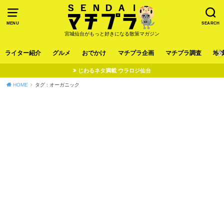
MENU
SEARCH
宮城仙台がもっと好きになる散策マガジン
ライター紹介
グルメ
おでかけ
マチプラ企画
マチプラ調査
地
じわるネタ満載 ウラロジ仙台
HOME
タグ : オーガニック