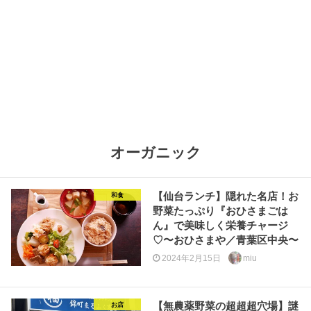
オーガニック
【仙台ランチ】隠れた名店！お
和食
野菜たっぷり『おひさまごは
ん』で美味しく栄養チャージ
♡〜おひさまや／青葉区中央〜
2024年2月15日
miu
【無農薬野菜の超超超穴場】謎
お店