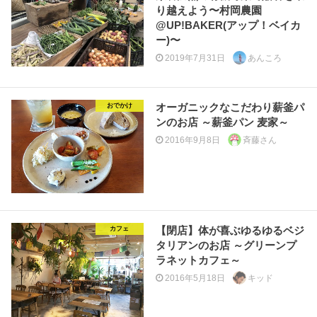
り越えよう〜村岡農園
@UP!BAKER(アップ！ベイカ
ー)〜
2019年7月31日
あんころ
オーガニックなこだわり薪釜パ
おでかけ
ンのお店 ～薪釜パン 麦家～
2016年9月8日
斉藤さん
【閉店】体が喜ぶゆるゆるベジ
カフェ
タリアンのお店 ～グリーンプ
ラネットカフェ～
2016年5月18日
キッド