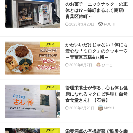
のお菓子「ニックナック」の正
体とは!?～錦町まるふく商店/
青葉区錦町～
2023年3月20日
POCHI
かわいいだけじゃない！体にも
グルメ
安心な「ミロク」のクッキー♡
～青葉区五橋&八幡～
2020年8月7日
ひーこ
管理栄養士が作る、心も体も健
グルメ
康になれるマクロビ料理〖自然
食食堂さん〗【石巻】
2020年2月21日
MAYU
栄養満点の有機野菜で酷暑を乗
グルメ