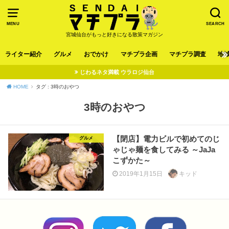
MENU
SEARCH
宮城仙台がもっと好きになる散策マガジン
ライター紹介
グルメ
おでかけ
マチプラ企画
マチプラ調査
地
じわるネタ満載 ウラロジ仙台
HOME
タグ : 3時のおやつ
3時のおやつ
【閉店】電力ビルで初めてのじ
グルメ
ゃじゃ麺を食してみる ～JaJa
こずかた～
2019年1月15日
キッド