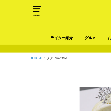
MENU
ライター紹介
グルメ
パン
ラーメン / そ
カレー
カフェ
スイーツ
和食
イタリアン / 
中華 / 韓国料理
エスニック料理
肉料理
魚料理
HOME
タグ : SAVONA