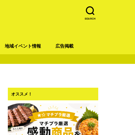
SEARCH
地域イベント情報
広告掲載
青葉区
宮城野区
太白区
若林区
泉区
オススメ！