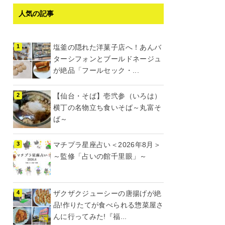
人気の記事
塩釜の隠れた洋菓子店へ！あんバ
ターシフォンとブールドネージュ
が絶品「フールセック・...
【仙台・そば】壱弐参（いろは）
横丁の名物立ち食いそば～丸富そ
ば～
マチプラ星座占い＜2026年8月＞
～監修「占いの館千里眼」～
ザクザクジューシーの唐揚げが絶
品!作りたてが食べられる惣菜屋さ
んに行ってみた!『福...