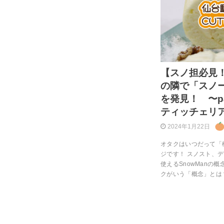
【スノ担必見
の隣で「スノ
を発見！ 〜pas
ティッチェリア
2024年1月22日
オタクはいつだって「
ジです！ スノスト、
使えるSnowManの
クがいう「概念」とは