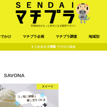
宮城仙台がもっと好きになる散策マガジン
おでかけ
マチプラ企画
マチプラ調査
地域別
じわるネタ満載 ウラロジ仙台
ば/うどん
フレンチ / スペイン
お店
施設
公園
お寺/神社/史跡
スポーツ
エンターティメント
オトアルキ
マチプラ企業訪問
ファッション
ブラミヤギ
マチプラ漫画
マチプラ小説
歴史
仙台
県北
県南
三陸
SAVONA
スイーツ