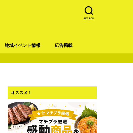
SEARCH
地域イベント情報
広告掲載
青葉区
宮城野区
太白区
若林区
泉区
オススメ！