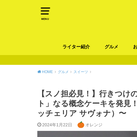
MENU
ライター紹介
グルメ
パン
ラーメン / そ
カレー
カフェ
スイーツ
和食
イタリアン / 
中華 / 韓国料理
エスニック料理
肉料理
魚料理
HOME
グルメ
スイーツ
【スノ担必見！】行きつけ
ト」なる概念ケーキを発見！ 〜p
ッチェリア サヴォナ）〜
2024年1月22日
オレンジ