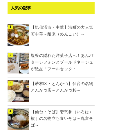
人気の記事
【気仙沼市・中華】港町の大人気
町中華～麺来（めんこい）～
塩釜の隠れた洋菓子店へ！あんバ
ターシフォンとブールドネージュ
が絶品「フールセック・...
【若林区・とんかつ】仙台の名物
とんかつ店～とんかつ杉～
【仙台・そば】壱弐参（いろは）
横丁の名物立ち食いそば～丸富そ
ば～