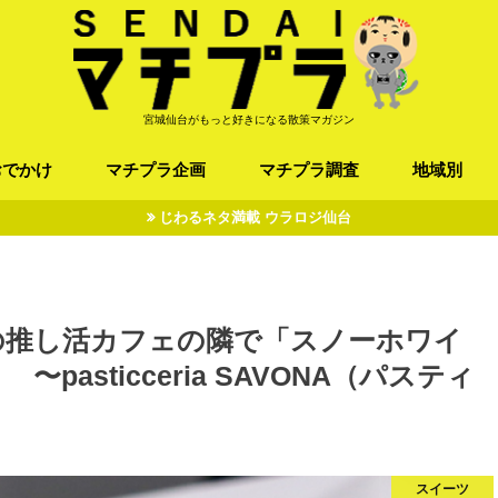
宮城仙台がもっと好きになる散策マガジン
おでかけ
マチプラ企画
マチプラ調査
地域別
じわるネタ満載 ウラロジ仙台
ば/うどん
フレンチ / スペイン
お店
施設
公園
お寺/神社/史跡
スポーツ
エンターティメント
オトアルキ
マチプラ企業訪問
ファッション
ブラミヤギ
マチプラ漫画
マチプラ小説
歴史
仙台
県北
県南
三陸
の推し活カフェの隣で「スノーホワイ
asticceria SAVONA（パスティ
スイーツ