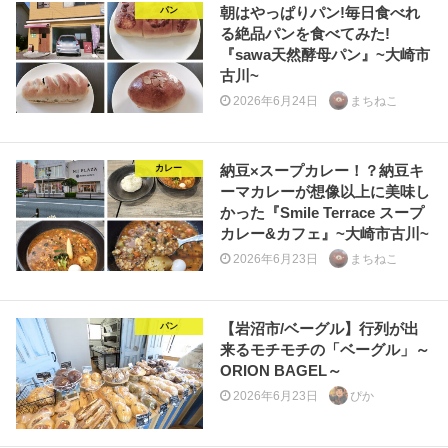
朝はやっぱりパン!毎日食べれ
パン
る絶品パンを食べてみた!
『sawa天然酵母パン』~大崎市
古川~
2026年6月24日
まちねこ
納豆×スープカレー！？納豆キ
カレー
ーマカレーが想像以上に美味し
かった『Smile Terrace スープ
カレー&カフェ』~大崎市古川~
2026年6月23日
まちねこ
【岩沼市/ベーグル】行列が出
パン
来るモチモチの「ベーグル」～
ORION BAGEL～
2026年6月23日
ぴか