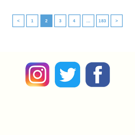
<
1
2
3
4
…
183
>