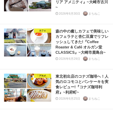
リア アメニティ』~大崎市古川
~
2026年6月30日
まちねこ
森の中の癒しカフェで美味しい
カフェ
カフェラテと杏仁豆腐でリフレ
ッシュしてきた!『Coffee
Roaster & Café オルガン堂
CLASSICS』~大崎市鹿島台~
2026年6月29日
まちねこ
東北初出店のコナズ珈琲へ！人
グルメ
気のロコモコとパンケーキを実
食レビュー!『コナズ珈琲利
府』~利府町~
2026年6月25日
まちねこ