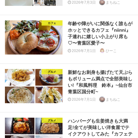
2026年7月3日
まちねこ
年齢や障がいに関係なく誰もが
カフェ
ホッとできるカフェ『niinni』
子連れに嬉しい小上がり席も
♡〜青葉区愛子〜
2026年7月1日
ひーこ
新鮮なお刺身も揚げたて天ぷら
グルメ
もボリューム満点で全部美味し
い!『和風料理 鈴本』~仙台市
青葉区国分町~
2026年7月1日
まちねこ
ハンバーグも生姜焼きも大満
グルメ
足!全てが美味しい洋食屋でテ
イクアウトしてみた『カフェテ