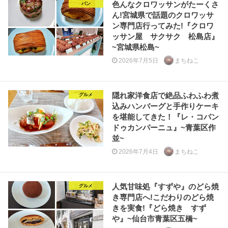
色んなクロワッサンがたーくさ
パン
ん!宮城県で話題のクロワッサ
ン専門店行ってみた!『クロワ
ッサン屋 サクサク 松島店』
~宮城県松島~
2026年7月5日
まちねこ
隠れ家洋食店で絶品ふわふわ煮
グルメ
込みハンバーグと手作りケーキ
を堪能してきた！『レ・コパン
ドゥカンパーニュ』~青葉区作
並~
2026年7月4日
まちねこ
人気甘味処『すずや』のどら焼
グルメ
き専門店へ!こだわりのどら焼
きを実食!『どら焼き すず
や』~仙台市青葉区五橋~