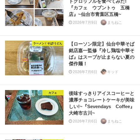
トクロッフルを食べてみた!
『カフェ ウブントゥ 五橋
店』~仙台市青葉区五橋~
2026年7月9日
まちねこ
【ローソン限定】仙台中華そば
ラーメン / そば/うどん
銘店嘉一監修『冷し鶏塩中華そ
ば』はスープが止まらない夏の
傑作麺！
2026年7月6日
キッド
後味すっきりアイスコーヒーと
カフェ
濃厚チョコレートケーキが美味
しい!~『Sevendays Coffee』
大崎市古川~
2026年7月6日
まちねこ