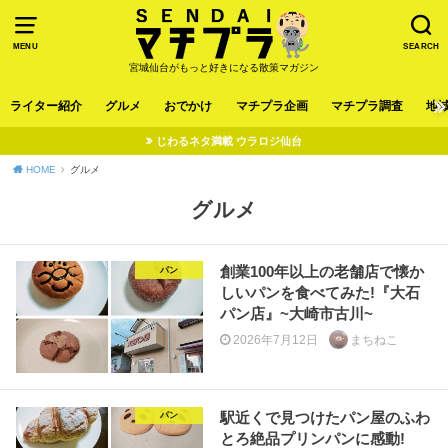
MENU
SEARCH
宮城仙台がもっと好きになる散策マガジン
ライター紹介
グルメ
おでかけ
マチプラ企画
マチプラ調査
地
じわるネタ満載 ウラロジ仙台
HOME
グルメ
グルメ
創業100年以上の老舗店で懐か
パン
しいパンを食べてみた!『大石
パン店』~大崎市古川~
2026年7月12日
まちねこ
駅近くで見つけたパン屋のふわ
パン
とろ絶品プリンパンに感動!