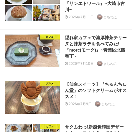
『サンエトワール』~大崎市古
川~
2026年7月11日
まちねこ
隠れ家カフェで濃厚抹茶テリー
カフェ
ヌと抹茶ラテを食べてみた!
『morc(モーク)』~青葉区北四
番丁~
2026年7月10日
まちねこ
【仙台スイーツ】『ちゅんちゅ
グルメ
ん堂』のソフトクリームがオス
スメ！
2026年7月9日
まちねこ
サクふわっ!新感覚韓国デザー
カフェ