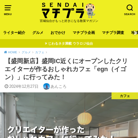
MENU
SEARCH
宮城仙台がもっと好きになる散策マガジン
ライター紹介
グルメ
おでかけ
マチプラ企画
マチプラ調査
地
じわるネタ満載 ウラロジ仙台
HOME
グルメ
カフェ
【盛岡新店】盛岡IC近くにオープンしたクリ
エイターが作るおしゃれカフェ「egn（イゴ
ン）」に行ってみた！
2024年12月27日
あんころ
カフェ