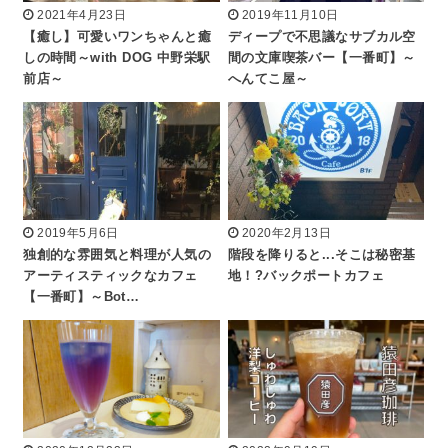
2021年4月23日
2019年11月10日
【癒し】可愛いワンちゃんと癒
ディープで不思議なサブカル空
しの時間～with DOG 中野栄駅
間の文庫喫茶バー【一番町】～
前店～
へんてこ屋～
2019年5月6日
2020年2月13日
独創的な雰囲気と料理が人気の
階段を降りると...そこは秘密基
アーティスティックなカフェ
地！?バックポートカフェ
【一番町】～Bot…