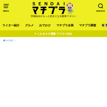
MENU
SEARCH
宮城仙台がもっと好きになる散策マガジン
ライター紹介
グルメ
おでかけ
マチプラ企画
マチプラ調査
地
じわるネタ満載 ウラロジ仙台
HOME