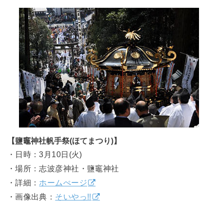
【鹽竈神社帆手祭(ほてまつり)】
・日時：3月10日(火)
・場所：志波彦神社・鹽竈神社
・詳細：
ホームぺージ
・画像出典：
そいやっ!!