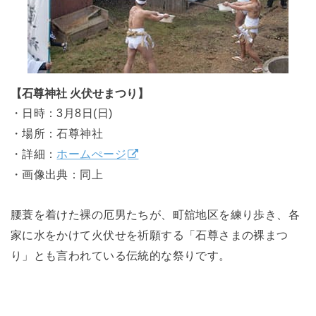
【石尊神社 火伏せまつり】
・日時：3月8日(日)
・場所：石尊神社
・詳細：
ホームぺージ
・画像出典：同上
腰蓑を着けた裸の厄男たちが、町舘地区を練り歩き、各
家に水をかけて火伏せを祈願する「石尊さまの裸まつ
り」とも言われている伝統的な祭りです。