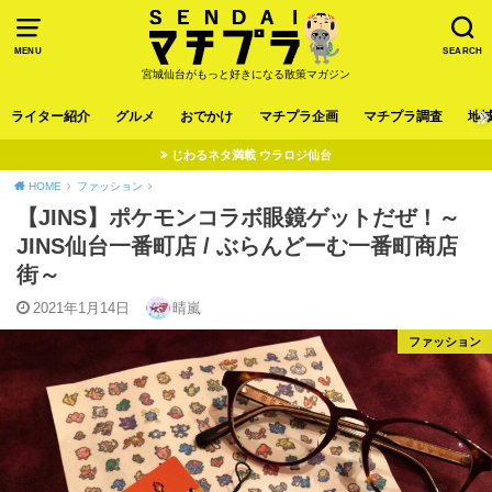
MENU
SEARCH
宮城仙台がもっと好きになる散策マガジン
ライター紹介
グルメ
おでかけ
マチプラ企画
マチプラ調査
地
じわるネタ満載 ウラロジ仙台
HOME
ファッション
【JINS】ポケモンコラボ眼鏡ゲットだぜ！～
JINS仙台一番町店 / ぶらんどーむ一番町商店
街～
2021年1月14日
晴嵐
ファッション