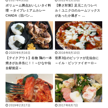
2017年4月3日
2022年1月13日
ボリューム満点おいしいタイ料
【寒さ対策】足元こたつレベ
理 ～タイプレミアムカレー
ル！ユニクロのルームソックス
CHADA（旧バン…
があったか過ぎ～ …
2020年6月16日
2016年8月10日
【テイクアウト】名物 鶏の一本
世界3位のピッツァが北仙台に
焼きがお弁当に！！～ひなや仙
～イル・ピッツァイオーロ～
台駅前店～
2019年2月17日
2017年8月7日