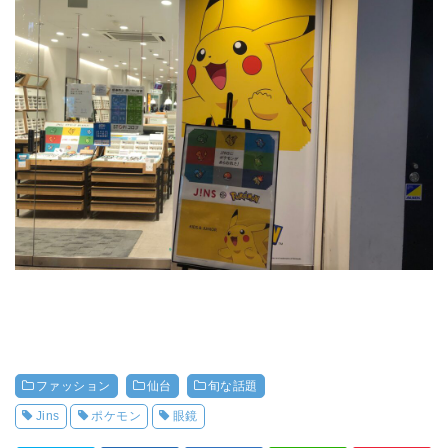
ファッション
仙台
旬な話題
Jins
ポケモン
眼鏡