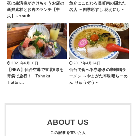
夜は生演奏がきけちゃうお店の
魚介にこだわる長町南の隠れた
新鮮素材とお肉のランチ【中
名店 ～四季彩すし 花えにし～
央】～south …
2021年6月10日
2017年4月24日
【NEW】仙台空港で東北6県を
仙台で食べる赤湯系の辛味噌ラ
胃袋で旅行！「Tohoku
ーメン ～やまがた辛味噌らーめ
Trattor…
ん りゅうぞう～
ABOUT US