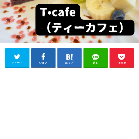
ツイート
シェア
はてブ
送る
Pocket