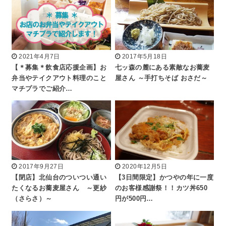
2021年4月7日
2017年5月18日
【＊募集＊飲食店応援企画】お
七ッ森の麓にある素敵なお蕎麦
弁当やテイクアウト料理のこと
屋さん ～手打ちそば おさだ～
マチプラでご紹介…
2017年9月27日
2020年12月5日
【閉店】北仙台のついつい通い
【3日間限定】かつやの年に一度
たくなるお蕎麦屋さん ～更紗
のお客様感謝祭！！カツ丼650
（さらさ）～
円が500円…