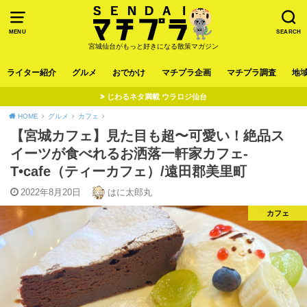
MENU
SEARCH
宮城仙台がもっと好きになる散策マガジン
ライター紹介
グルメ
おでかけ
マチプラ企画
マチプラ調査
地
じわるネタ満載 ウラロジ仙台
HOME
グルメ
カフェ
【宮城カフェ】見た目も超〜可愛い！絶品ス
イーツが食べれるお洒落一軒家カフェ-
T•cafe（ティーカフェ）/遠田郡美里町
2022年8月20日
はに太郎丸
カフェ